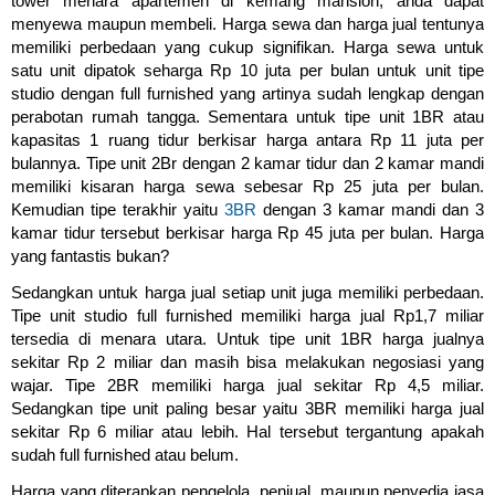
tower menara apartemen di kemang mansion, anda dapat
menyewa maupun membeli. Harga sewa dan harga jual tentunya
memiliki perbedaan yang cukup signifikan. Harga sewa untuk
satu unit dipatok seharga Rp 10 juta per bulan untuk unit tipe
studio dengan full furnished yang artinya sudah lengkap dengan
perabotan rumah tangga. Sementara untuk tipe unit 1BR atau
kapasitas 1 ruang tidur berkisar harga antara Rp 11 juta per
bulannya. Tipe unit 2Br dengan 2 kamar tidur dan 2 kamar mandi
memiliki kisaran harga sewa sebesar Rp 25 juta per bulan.
Kemudian tipe terakhir yaitu
3BR
dengan 3 kamar mandi dan 3
kamar tidur tersebut berkisar harga Rp 45 juta per bulan. Harga
yang fantastis bukan?
Sedangkan untuk harga jual setiap unit juga memiliki perbedaan.
Tipe unit studio full furnished memiliki harga jual Rp1,7 miliar
tersedia di menara utara. Untuk tipe unit 1BR harga jualnya
sekitar Rp 2 miliar dan masih bisa melakukan negosiasi yang
wajar. Tipe 2BR memiliki harga jual sekitar Rp 4,5 miliar.
Sedangkan tipe unit paling besar yaitu 3BR memiliki harga jual
sekitar Rp 6 miliar atau lebih. Hal tersebut tergantung apakah
sudah full furnished atau belum.
Harga yang diterapkan pengelola, penjual, maupun penyedia jasa