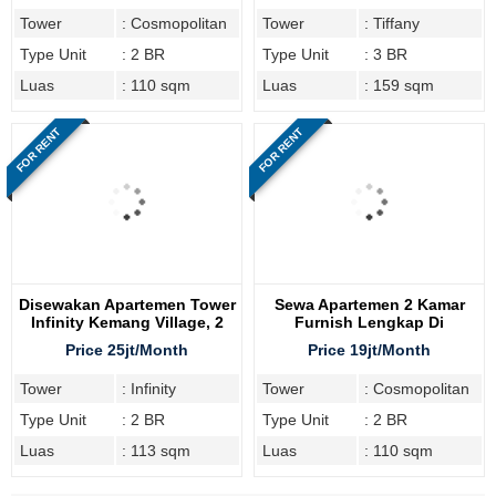
Tower
: Cosmopolitan
Tower
: Tiffany
Type Unit
: 2 BR
Type Unit
: 3 BR
Luas
: 110 sqm
Luas
: 159 sqm
FOR RENT
FOR RENT
Disewakan Apartemen Tower
Sewa Apartemen 2 Kamar
Infinity Kemang Village, 2
Furnish Lengkap Di
Bedroom
Cosmopolitan Tower
Price 25jt/Month
Price 19jt/Month
Tower
: Infinity
Tower
: Cosmopolitan
Type Unit
: 2 BR
Type Unit
: 2 BR
Luas
: 113 sqm
Luas
: 110 sqm