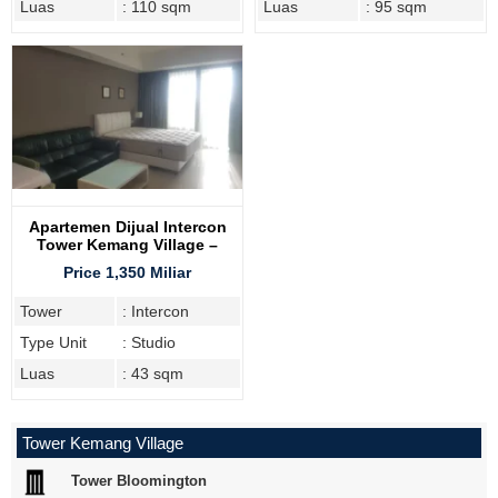
Luas
: 110 sqm
Luas
: 95 sqm
Apartemen Dijual Intercon
Tower Kemang Village –
Langsung Ke Mall & Pusat
Price 1,350 Miliar
Kuliner!
Tower
: Intercon
Type Unit
: Studio
Luas
: 43 sqm
Tower Kemang Village
Tower Bloomington