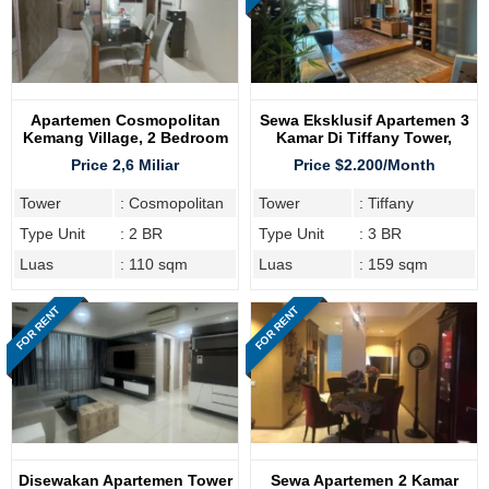
Apartemen Cosmopolitan
Sewa Eksklusif Apartemen 3
Kemang Village, 2 Bedroom
Kamar Di Tiffany Tower,
Kemang Village Residence
Price 2,6 Miliar
Price $2.200/Month
Tower
: Cosmopolitan
Tower
: Tiffany
Type Unit
: 2 BR
Type Unit
: 3 BR
Luas
: 110 sqm
Luas
: 159 sqm
FOR RENT
FOR RENT
Disewakan Apartemen Tower
Sewa Apartemen 2 Kamar