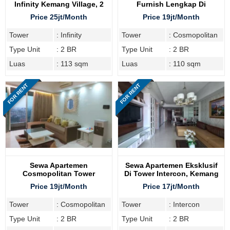
Infinity Kemang Village, 2
Furnish Lengkap Di
Bedroom
Cosmopolitan Tower
Price 25jt/Month
Price 19jt/Month
Tower
: Infinity
Tower
: Cosmopolitan
Type Unit
: 2 BR
Type Unit
: 2 BR
Luas
: 113 sqm
Luas
: 110 sqm
FOR RENT
FOR RENT
Sewa Apartemen
Sewa Apartemen Eksklusif
Cosmopolitan Tower
Di Tower Intercon, Kemang
Kemang Village, Type 2BR
Village Residence
Price 19jt/Month
Price 17jt/Month
Tower
: Cosmopolitan
Tower
: Intercon
Type Unit
: 2 BR
Type Unit
: 2 BR