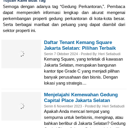
Tujuan Kami Buat Tag
Semoga dengan adanya tag “Gedung Perkantoran,”. Pembaca
dapat memperoleh informasi lengkap dan akurat mengenai
perkembangan properti gedung perkantoran di kota-kota besar.
Serta berbagai manfaat dan peluang yang dapat diambil dari
sektor properti ini.
Daftar Tenant Kemang Square
Jakarta Selatan: Pilihan Terbaik
Berbagai Kebutuhan
Senin 7 Oktober 2024 - Posted By: Heri Setiabudi
Kemang Square, yang terletak di kawasan
Jakarta Selatan, merupakan bangunan
kantor tipe Grade C yang menjadi pilihan
banyak perusahaan dan bisnis. Dengan
lokasi yang strategis…
Menjelajahi Kemewahan Gedung
Capital Place Jakarta Selatan
Senin 6 November 2023 - Posted By: Heri Setiabudi
Apakah Anda mencari tempat yang
sempurna untuk berbisnis, menginap, atau
bahkan berlibur di Jakarta Selatan? Gedung