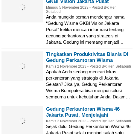
GKBI Vision Jakarta Pusat
Minggu 5 November 2023 - Posted By: Heri
Setiabudi
Anda mungkin pernah mendengar nama
“Gedung Wisma GKBI Vision Jakarta
Pusat” ketika mencari informasi tentang
gedung perkantoran yang strategis di
Jakarta. Gedung ini memang menjadi…
Tingkatkan Produktivitas Bisnis Di
Gedung Perkantoran Wisma
Bumiputera Jakarta Selatan
Kamis 2 November 2023 - Posted By: Heri Setiabudi
Apakah Anda sedang mencari lokasi
perkantoran yang strategis di Jakarta
Selatan? Jika iya, Gedung Perkantoran
Wisma Bumiputera bisa menjadi solusi
sempurna untuk kebutuhan Anda. Dalam…
Gedung Perkantoran Wisma 46
Jakarta Pusat, Menjelajahi
Keindahan & Fasilitas
Kamis 2 November 2023 - Posted By: Heri Setiabudi
Sejak dulu, Gedung Perkantoran Wisma 46
Jakarta Pusat selalu menjadi salah satu