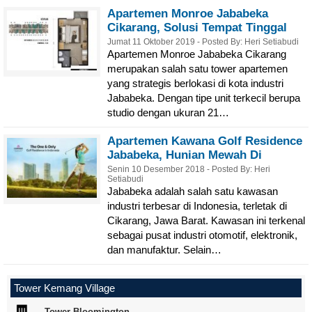
Apartemen Monroe Jababeka
Cikarang, Solusi Tempat Tinggal
Nyaman Untuk Mahasiswa
Jumat 11 Oktober 2019 - Posted By: Heri Setiabudi
Apartemen Monroe Jababeka Cikarang
President University
merupakan salah satu tower apartemen
yang strategis berlokasi di kota industri
Jababeka. Dengan tipe unit terkecil berupa
studio dengan ukuran 21…
Apartemen Kawana Golf Residence
Jababeka, Hunian Mewah Di
Kawasan Terbaik
Senin 10 Desember 2018 - Posted By: Heri
Setiabudi
Jababeka adalah salah satu kawasan
industri terbesar di Indonesia, terletak di
Cikarang, Jawa Barat. Kawasan ini terkenal
sebagai pusat industri otomotif, elektronik,
dan manufaktur. Selain…
Tower Kemang Village
Tower Bloomington