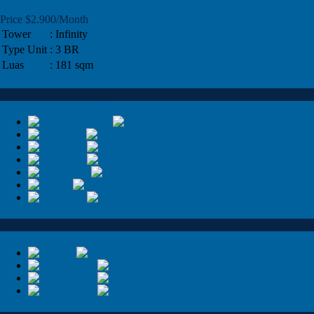
Price $2.900/Month
Tower
: Infinity
Type Unit
: 3 BR
Luas
: 181 sqm
Tower Kemang Village
Tower Bloomington
Tower Cosmo
Tower Empire
Tower Infinity
Tower Intercon
Tower Ritz
Tower Tiffany
Type Apartemen
Type Studio
Type 2 Bedroom
Type 3 Bedroom
Type 4 Bedroom