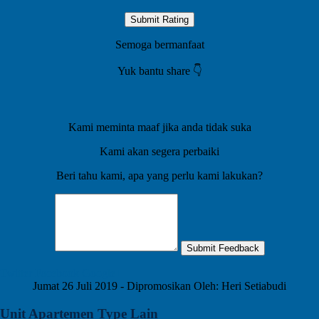
Submit Rating
Semoga bermanfaat
Yuk bantu share 👇️
Kami meminta maaf jika anda tidak suka
Kami akan segera perbaiki
Beri tahu kami, apa yang perlu kami lakukan?
Submit Feedback
Twitter
Facebook
Google+
Jumat 26 Juli 2019 - Dipromosikan Oleh: Heri Setiabudi
Unit Apartemen Type Lain