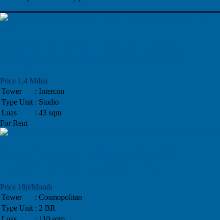
Apartemen Tower Intercon Kemang
Village Type Studio Dijual, Furnish
Price 1,4 Miliar
Tower
: Intercon
Type Unit
: Studio
Luas
: 43 sqm
For Rent
Sewa Apartemen 2 Kamar Furnish
Lengkap di Cosmopolitan Tower
Price 19jt/Month
Tower
: Cosmopolitan
Type Unit
: 2 BR
Luas
: 110 sqm