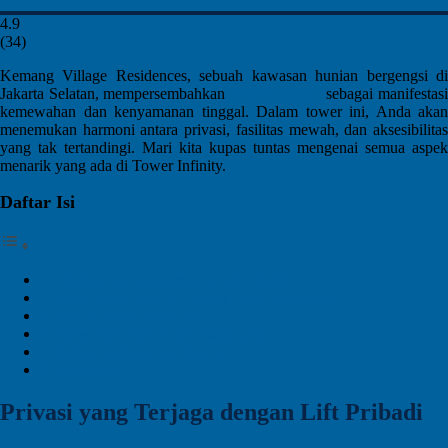
4.9
(
34
)
Kemang Village Residences, sebuah kawasan hunian bergengsi di
Jakarta Selatan, mempersembahkan
Tower Infinity
sebagai manifestas
kemewahan dan kenyamanan tinggal. Dalam tower ini, Anda akan
menemukan harmoni antara privasi, fasilitas mewah, dan aksesibilitas
yang tak tertandingi. Mari kita kupas tuntas mengenai semua aspek
menarik yang ada di Tower Infinity.
Daftar Isi
Privasi yang Terjaga dengan Lift Pribadi
Akses Lebih Dekat ke Fasilitas Pusat Perbelanjaan
Ramah Hewan Peliharaan
Solusi Tepat untuk Gaya Hidup Aktif
Unit Apartemen yang Menarik
Kesimpulan
Privasi yang Terjaga dengan Lift Pribadi