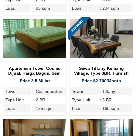
Luas
: 95 sqm
Luas
: 204 sqm
FOR RENT
Apartemen Tower Cosmo
Sewa Tiffany Kemang
Dijual, Harga Bagus, Semi
Village, Type 3BR, Furnish
Furnish
Lengkap, Lantai Sedang
Price 3.5 Miliar
Price $2.700/Month
Tower
: Cosmopolitan
Tower
: Tiffany
Type Unit
: 2 BR
Type Unit
: 3 BR
Luas
: 125 sqm
Luas
: 165 sqm