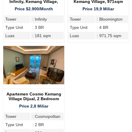
Infinity, Kemang Village,
Kemang Village, 971sqm
Privat Lift
Price $2.900/Month
Price 19,9 Miliar
Tower
: Infinity
Tower
: Bloomington
Type Unit
: 3 BR
Type Unit
: 4 BR
Luas
: 181 sqm
Luas
: 971,75 sqm
Apartemen Cosmo Kemang
Village Dijual, 2 Bedroom
Price 2,8 Miliar
Tower
: Cosmopolitan
Type Unit
: 2 BR