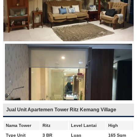
Jual Unit Apartemen Tower Ritz Kemang Village
Nama Tower
Ritz
Level Lantai
High
Type Unit
3 BR
Luas
165 Sqm