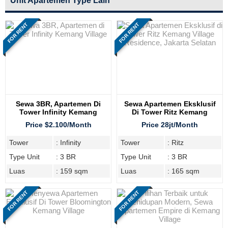
Unit Apartemen Type Lain
FOR RENT
FOR RENT
Sewa 3BR, Apartemen Di
Sewa Apartemen Eksklusif
Tower Infinity Kemang
Di Tower Ritz Kemang
Village
Village Residence, Jakarta
Price $2.100/Month
Price 28jt/Month
Selatan
Tower
: Infinity
Tower
: Ritz
Type Unit
: 3 BR
Type Unit
: 3 BR
Luas
: 159 sqm
Luas
: 165 sqm
FOR RENT
FOR RENT