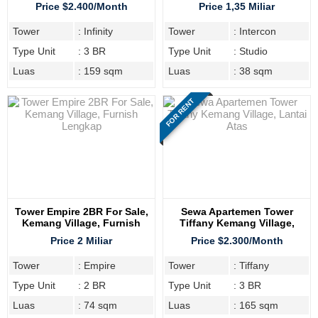
Sudah Furnish
Studio
Price $2.400/Month
Price 1,35 Miliar
Tower
: Infinity
Tower
: Intercon
Type Unit
: 3 BR
Type Unit
: Studio
Luas
: 159 sqm
Luas
: 38 sqm
FOR RENT
Tower Empire 2BR For Sale,
Sewa Apartemen Tower
Kemang Village, Furnish
Tiffany Kemang Village,
Lengkap
Lantai Atas
Price 2 Miliar
Price $2.300/Month
Tower
: Empire
Tower
: Tiffany
Type Unit
: 2 BR
Type Unit
: 3 BR
Luas
: 74 sqm
Luas
: 165 sqm