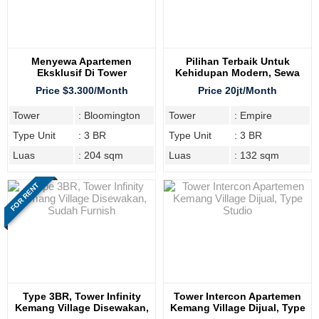
Menyewa Apartemen
Pilihan Terbaik Untuk
Eksklusif Di Tower
Kehidupan Modern, Sewa
Bloomington Kemang
Apartemen Empire Di
Price $3.300/Month
Price 20jt/Month
Village
Kemang Village
Tower
: Bloomington
Tower
: Empire
Type Unit
: 3 BR
Type Unit
: 3 BR
Luas
: 204 sqm
Luas
: 132 sqm
FOR RENT
Type 3BR, Tower Infinity
Tower Intercon Apartemen
Kemang Village Disewakan,
Kemang Village Dijual, Type