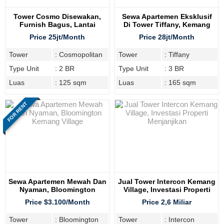
Tower Cosmo Disewakan,
Sewa Apartemen Eksklusif
Furnish Bagus, Lantai
Di Tower Tiffany, Kemang
Tengah
Village Residence
Price 25jt/Month
Price 28jt/Month
Tower
: Cosmopolitan
Tower
: Tiffany
Type Unit
: 2 BR
Type Unit
: 3 BR
Luas
: 125 sqm
Luas
: 165 sqm
FOR RENT
Sewa Apartemen Mewah Dan
Jual Tower Intercon Kemang
Nyaman, Bloomington
Village, Investasi Properti
Kemang Village
Menjanjikan
Price $3.100/Month
Price 2,6 Miliar
Tower
: Bloomington
Tower
: Intercon