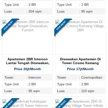
Type Unit
: 3 BR
Type Unit
: 2 BR
Luas
: 204 sqm
Luas
: 95 sqm
FOR RENT
FOR RENT
Apartemen 2BR Intercon
Disewakan Apartemen Di
Lantai Tengah Disewakan,
Tower Cosmo Kemang
Furnish
Village, 2BR
Price 20jt/Month
Price 17jt/Month
Tower
: Intercon
Tower
: Cosmopolitan
Type Unit
: 2 BR
Type Unit
: 2 BR
Luas
: 95 sqm
Luas
: 110 sqm
FOR RENT
FOR RENT