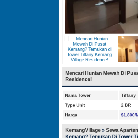
Mencari Hunian Mewah Di Pusa
Residence!
Nama Tower
Tiffany
Type Unit
2 BR
Harga
$1.800/
KemangVillage
»
Sewa Apartem
Kemang? Temukan Di Tower Tif