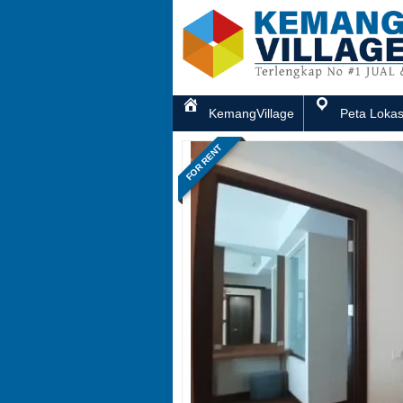
KemangVillage
Peta Lokas
FOR RENT