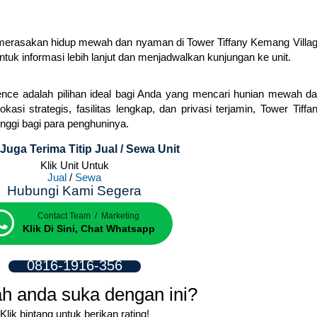
merasakan hidup mewah dan nyaman di Tower Tiffany Kemang Villa
uk informasi lebih lanjut dan menjadwalkan kunjungan ke unit.
ence adalah pilihan ideal bagi Anda yang mencari hunian mewah d
i strategis, fasilitas lengkap, dan privasi terjamin, Tower Tiffa
nggi bagi para penghuninya.
Juga Terima Titip Jual / Sewa Unit
Klik Unit Untuk
Jual
/
Sewa
Hubungi Kami Segera
Contact Team / Marketing
Klik Di Sini, Chat Whatsapp
0816-1916-356
h anda suka dengan ini?
Klik bintang untuk berikan rating!