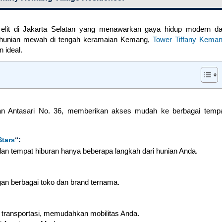
elit di Jakarta Selatan yang menawarkan gaya hidup modern d
i hunian mewah di tengah keramaian Kemang,
Tower Tiffany Kema
n ideal.
geran Antasari No. 36, memberikan akses mudah ke berbagai temp
Stars
“:
 dan tempat hiburan hanya beberapa langkah dari hunian Anda.
an berbagai toko dan brand ternama.
transportasi, memudahkan mobilitas Anda.