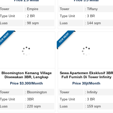
Price 2.9 Miliar
Price 5.5 Miliar
Tower
: Empire
Tower
: Tiffany
Type Unit
: 2 BR
Type Unit
: 3 BR
Luas
: 98 sqm
Luas
: 144 sqm
OR RENT
FOR RENT
Bloomington Kemang Village
Sewa Apartemen Eksklusif 3B
Disewakan 3BR, Lengkap
Full Furnish Di Tower Infinity
Furnish
Price $3.300/Month
Price 30jt/Month
Tower
: Bloomington
Tower
: Infinity
Type Unit
: 3BR
Type Unit
: 3 BR
Luas
: 220 sqm
Luas
: 159 sqm