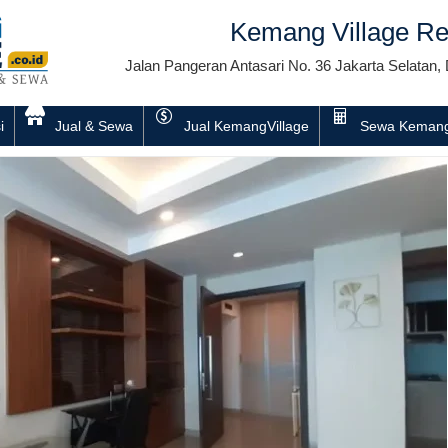
Kemang Village Re
Jalan Pangeran Antasari No. 36 Jakarta Selatan, 
i
Jual & Sewa
Jual KemangVillage
Sewa Kemang