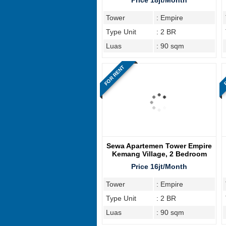
Price 18jt/Month
Tower
: Empire
Type Unit
: 2 BR
Luas
: 90 sqm
FOR RENT
F
Sewa Apartemen Tower Empire
Kemang Village, 2 Bedroom
Price 16jt/Month
Tower
: Empire
Type Unit
: 2 BR
Luas
: 90 sqm