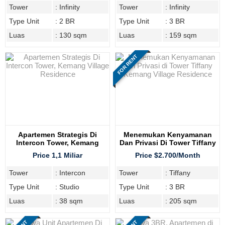
Tower
: Infinity
Tower
: Infinity
Type Unit
: 2 BR
Type Unit
: 3 BR
Luas
: 130 sqm
Luas
: 159 sqm
FOR RENT
Apartemen Strategis Di
Menemukan Kenyamanan
Intercon Tower, Kemang
Dan Privasi Di Tower Tiffany
Village Residence
Kemang Village Residence
Price 1,1 Miliar
Price $2.700/Month
Tower
: Intercon
Tower
: Tiffany
Type Unit
: Studio
Type Unit
: 3 BR
Luas
: 38 sqm
Luas
: 205 sqm