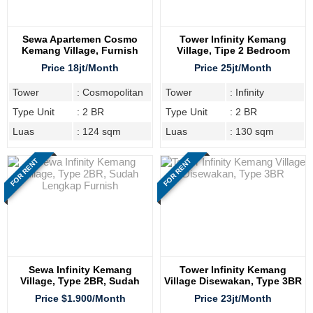
Sewa Apartemen Cosmo
Tower Infinity Kemang
Kemang Village, Furnish
Village, Tipe 2 Bedroom
Disewakan
Price 18jt/Month
Price 25jt/Month
Tower
: Cosmopolitan
Tower
: Infinity
Type Unit
: 2 BR
Type Unit
: 2 BR
Luas
: 124 sqm
Luas
: 130 sqm
FOR RENT
FOR RENT
Sewa Infinity Kemang
Tower Infinity Kemang
Village, Type 2BR, Sudah
Village Disewakan, Type 3BR
Lengkap Furnish
Price $1.900/Month
Price 23jt/Month