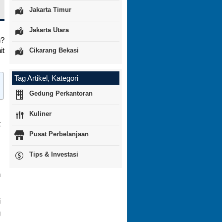
Jakarta Timur
Jakarta Utara
n?
it
Cikarang Bekasi
Tag Artikel, Kategori
Gedung Perkantoran
Kuliner
t
Pusat Perbelanjaan
,
Tips & Investasi
s
n
i
g