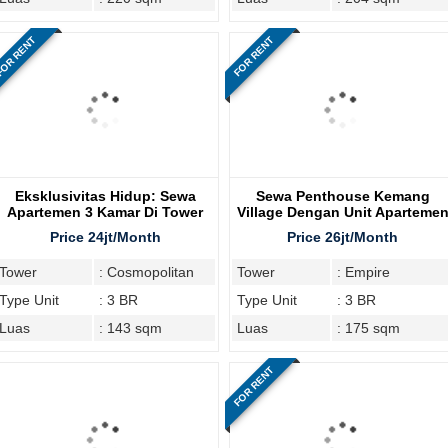
OR RENT
FOR RENT
Eksklusivitas Hidup: Sewa
Sewa Penthouse Kemang
Apartemen 3 Kamar Di Tower
Village Dengan Unit Aparteme
Cosmo
3 Bedroom Di Tower Empire
Price 24jt/Month
Price 26jt/Month
Tower
: Cosmopolitan
Tower
: Empire
Type Unit
: 3 BR
Type Unit
: 3 BR
Luas
: 143 sqm
Luas
: 175 sqm
FOR RENT