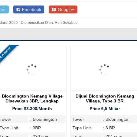
ter
Facebook
Google+
aret 2020 - Dipromosikan Oleh: Heri Setiabudi
OR RENT
Bloomington Kemang Village
Dijual Bloomington Kemang
Disewakan 3BR, Lengkap
Village, Type 3 BR
Furnish
Price $3.300/Month
Price 6,5 Miliar
Tower
: Bloomington
Tower
: Bloomington
Type Unit
: 3BR
Type Unit
: 3 BR
Luas
: 220 sqm
Luas
: 204 sqm