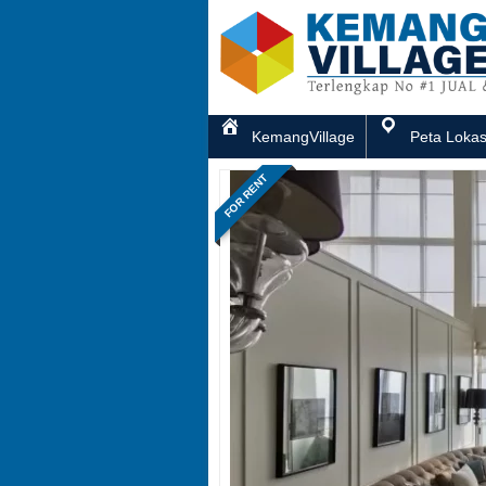
KemangVillage
Peta Lokas
FOR RENT