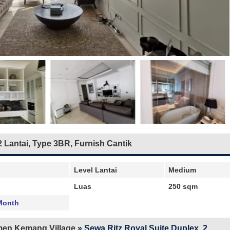
2 Lantai, Type 3BR, Furnish Cantik
Level Lantai
Medium
Luas
250 sqm
Month
en Kemang Village
»
Sewa Ritz Royal Suite Duplex, 2