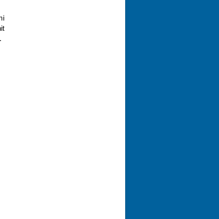
mi
it
.