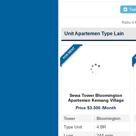
Twit
Rabu 4 M
Unit Apartemen Type Lain
FOR RENT
F
Sewa Tower Bloomington
Apartemen Kemang Village
Jakarta Selatan, Type 4BR
Price $3.300 /Month
Tower
: Bloomington
Type Unit
: 4 BR
Luas
: 244 sqm