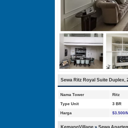
Sewa Ritz Royal Suite Duplex, 
Nama Tower
Ritz
Type Unit
3 BR
Harga
$3.500/
KemangVillage
»
Sewa Apartem