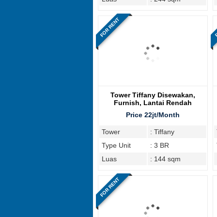
FOR RENT
F
Tower Tiffany Disewakan,
Furnish, Lantai Rendah
Price 22jt/Month
Tower
: Tiffany
Type Unit
: 3 BR
Luas
: 144 sqm
FOR RENT