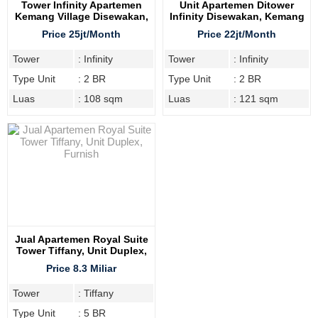
Tower Infinity Apartemen
Unit Apartemen Ditower
Kemang Village Disewakan,
Infinity Disewakan, Kemang
Furnish
Village
Price 25jt/Month
Price 22jt/Month
Tower
: Infinity
Tower
: Infinity
Type Unit
: 2 BR
Type Unit
: 2 BR
Luas
: 108 sqm
Luas
: 121 sqm
Jual Apartemen Royal Suite
Tower Tiffany, Unit Duplex,
Furnish
Price 8.3 Miliar
Tower
: Tiffany
Type Unit
: 5 BR