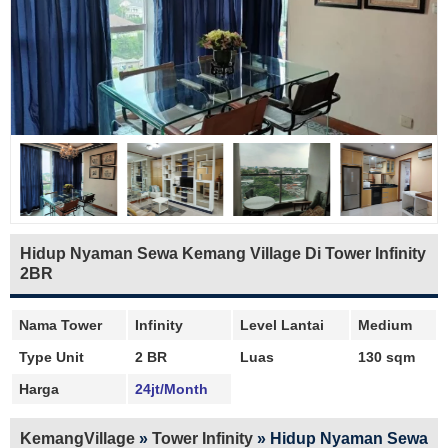
Hidup Nyaman Sewa Kemang Village Di Tower Infinity
2BR
Nama Tower
Infinity
Level Lantai
Medium
Type Unit
2 BR
Luas
130 sqm
Harga
24jt/Month
KemangVillage
»
Tower Infinity
»
Hidup Nyaman Sewa