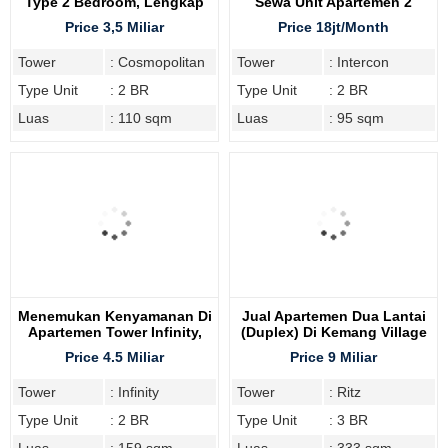
Type 2 Bedroom, Lengkap
Sewa Unit Apartemen 2
Furnish
Bedroom Intercon Kemang
Price 3,5 Miliar
Price 18jt/Month
Tower
: Cosmopolitan
Tower
: Intercon
Type Unit
: 2 BR
Type Unit
: 2 BR
Luas
: 110 sqm
Luas
: 95 sqm
Menemukan Kenyamanan Di
Jual Apartemen Dua Lantai
Apartemen Tower Infinity,
(Duplex) Di Kemang Village
Tipe 2BR
Tower Ritz
Price 4.5 Miliar
Price 9 Miliar
Tower
: Infinity
Tower
: Ritz
Type Unit
: 2 BR
Type Unit
: 3 BR