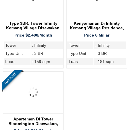
Type 3BR, Tower Infinity
Kenyamanan Di Infinity
Kemang Village Disewakan,
Kemang Village Residence,
Sudah Furnish
Tipe 3 BR
Price $2.400/Month
Price 6 Miliar
Tower
: Infinity
Tower
: Infinity
Type Unit
: 3 BR
Type Unit
: 3 BR
Luas
: 159 sqm
Luas
: 181 sqm
FOR RENT
Apartemen Di Tower
Bloomington Disewakan,
3BR