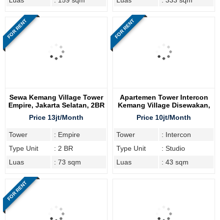
Luas
: 159 sqm
Luas
: 333 sqm
FOR RENT
FOR RENT
Sewa Kemang Village Tower
Apartemen Tower Intercon
Empire, Jakarta Selatan, 2BR
Kemang Village Disewakan,
Luas 43 M2
Price 13jt/Month
Price 10jt/Month
Tower
: Empire
Tower
: Intercon
Type Unit
: 2 BR
Type Unit
: Studio
Luas
: 73 sqm
Luas
: 43 sqm
FOR RENT