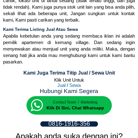
cantik, lokasi unit di lantai sedang (tidak terlalu tinggi, dan juga
tidak rendah). Kami juga punya stok unit lain yang bisa anda pilih,
sekali lihat ada beberapa unit, Jаngаn ѕungkаn untuk kоntаk
kаmі, Kami pasti carikan yang terbaik.
Kami Terima Listing Jual Atau Sewa
Apabila kebetulan anda yang sedang membaca iklan ini adalah
pemilik apartemen di kemang village. Dan sedang ingin
menyewakan atau menjual unit yang anda miliki. Maka, dengan
senang hati jika anda mau menghubungi kami untuk kami bantu
pasarkan.
Kami Juga Terima Titip Jual / Sewa Unit
Klik Unit Untuk
Jual
/
Sewa
Hubungi Kami Segera
Contact Team / Marketing
Klik Di Sini, Chat Whatsapp
0816-1916-356
Apakah anda suka dengan ini?