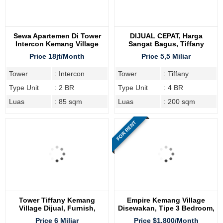
Sewa Apartemen Di Tower
DIJUAL CEPAT, Harga
Intercon Kemang Village
Sangat Bagus, Tiffany
Residence
Kemang Village, 4BR
Price 18jt/Month
Price 5,5 Miliar
Tower
: Intercon
Tower
: Tiffany
Type Unit
: 2 BR
Type Unit
: 4 BR
Luas
: 85 sqm
Luas
: 200 sqm
FOR RENT
Tower Tiffany Kemang
Empire Kemang Village
Village Dijual, Furnish,
Disewakan, Tipe 3 Bedroom,
Ceiling Tinggi
Furnish
Price 6 Miliar
Price $1.800/Month