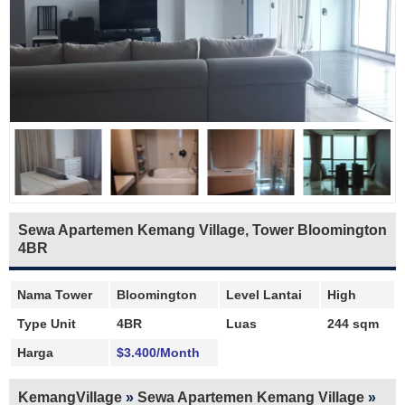
Sewa Apartemen Kemang Village, Tower Bloomington
4BR
Nama Tower
Bloomington
Level Lantai
High
Type Unit
4BR
Luas
244 sqm
Harga
$3.400/Month
KemangVillage
»
Sewa Apartemen Kemang Village
»