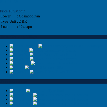
Furnish
Price 18jt/Month
Tower
: Cosmopolitan
Type Unit
: 2 BR
Luas
: 124 sqm
Tower Kemang Village
Tower Bloomington
Tower Cosmo
Tower Empire
Tower Infinity
Tower Intercon
Tower Ritz
Tower Tiffany
Type Apartemen
Type Studio
Type 2 Bedroom
Type 3 Bedroom
Type 4 Bedroom