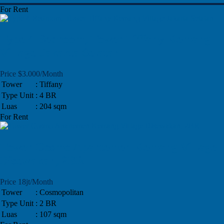
For Rent
Type 4 Bedroom, Tower Tiffany Kemang
Village Jakarta Selatan
Price $3.000/Month
Tower
: Tiffany
Type Unit
: 4 BR
Luas
: 204 sqm
For Rent
Tower Cosmo Apartemen Kemang Village
Disewakan, 2BR
Price 18jt/Month
Tower
: Cosmopolitan
Type Unit
: 2 BR
Luas
: 107 sqm