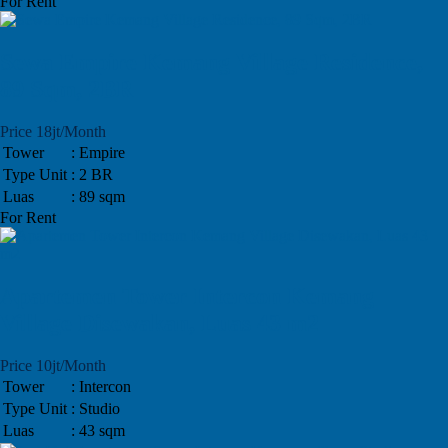
For Rent
Sewa Empire Kemang Village Residence,
89 Sqm, 2BR
Price 18jt/Month
Tower
: Empire
Type Unit
: 2 BR
Luas
: 89 sqm
For Rent
Apartemen Tower Intercon Kemang
Village Disewakan, Luas 43 m2
Price 10jt/Month
Tower
: Intercon
Type Unit
: Studio
Luas
: 43 sqm