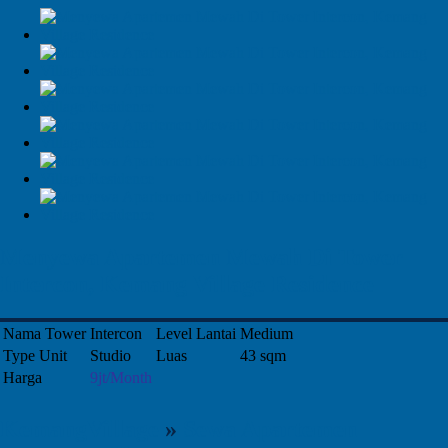
Menyewa Apartemen Mewah Di Tower
Intercon, Kemang Village Residence
Nama Tower
Intercon
Level Lantai
Medium
Type Unit
Studio
Luas
43 sqm
Harga
9jt/Month
KemangVillage
»
Sewa Apartemen