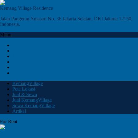
Kemang Village Residence
Jalan Pangeran Antasari No. 36 Jakarta Selatan, DKI Jakarta 12150,
Indonesia.
Menu
KemangVillage
Peta Lokasi
Jual & Sewa
Jual KemangVillage
Sewa KemangVillage
Artikel
KemangVillage
Peta Lokasi
Jual & Sewa
Jual KemangVillage
Sewa KemangVillage
Artikel
For Rent