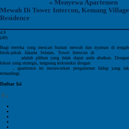
Kemang Village
»
Menyewa Apartemen
Mewah Di Tower Intercon, Kemang Village
Residence
4.9
(
40
)
Bagi mereka yang mencari hunian mewah dan nyaman di tengah
hiruk-pikuk Jakarta Selatan, Tower Intercon di
Kemang Villag
Residence
adalah pilihan yang tidak dapat anda abaikan. Dengan
lokasi yang strategis, langsung terkoneksi dengan
Lippo Mall Kemang
Village
, apartemen ini menawarkan pengalaman hidup yang tak
tertandingi.
Daftar Isi
Keunggulan Lokasi di Jantung Kemang Village
Spesifikasi Unit yang Menawan
Fasilitas Terbaik untuk Kehidupan Sehari-hari
Pilihan Hidup Modern dengan Harga Terjangkau
Segera Miliki Apartemen Impian Anda!