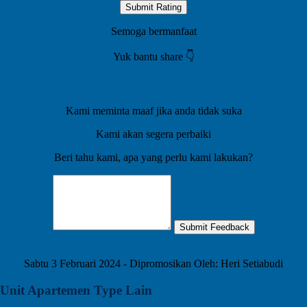
Submit Rating
Semoga bermanfaat
Yuk bantu share 👇️
Kami meminta maaf jika anda tidak suka
Kami akan segera perbaiki
Beri tahu kami, apa yang perlu kami lakukan?
Submit Feedback
Twitter
Facebook
Google+
Sabtu 3 Februari 2024 - Dipromosikan Oleh: Heri Setiabudi
Unit Apartemen Type Lain