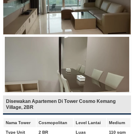
Disewakan Apartemen Di Tower Cosmo Kemang
Village, 2BR
Nama Tower
Cosmopolitan
Level Lantai
Medium
Type Unit
2 BR
Luas
110 sqm