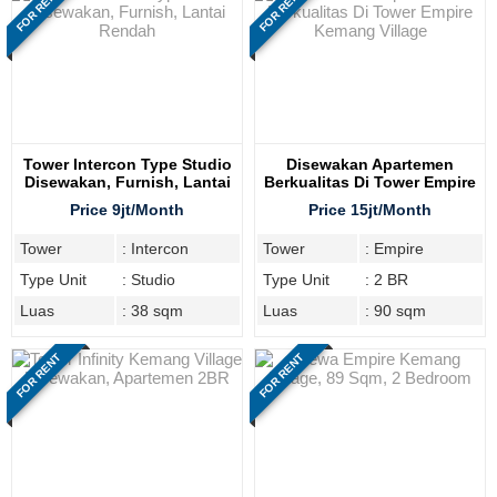
FOR RENT
FOR RENT
Tower Intercon Type Studio
Disewakan Apartemen
Disewakan, Furnish, Lantai
Berkualitas Di Tower Empire
Rendah
Kemang Village
Price 9jt/Month
Price 15jt/Month
Tower
: Intercon
Tower
: Empire
Type Unit
: Studio
Type Unit
: 2 BR
Luas
: 38 sqm
Luas
: 90 sqm
FOR RENT
FOR RENT