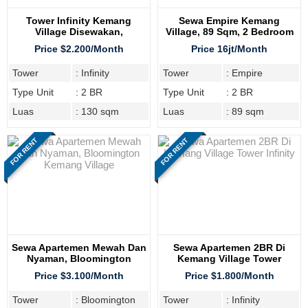
Tower Infinity Kemang
Sewa Empire Kemang
Village Disewakan,
Village, 89 Sqm, 2 Bedroom
Apartemen 2BR
Price $2.200/Month
Price 16jt/Month
Tower
: Infinity
Tower
: Empire
Type Unit
: 2 BR
Type Unit
: 2 BR
Luas
: 130 sqm
Luas
: 89 sqm
FOR RENT
FOR RENT
Sewa Apartemen Mewah Dan
Sewa Apartemen 2BR Di
Nyaman, Bloomington
Kemang Village Tower
Kemang Village
Infinity
Price $3.100/Month
Price $1.800/Month
Tower
: Bloomington
Tower
: Infinity