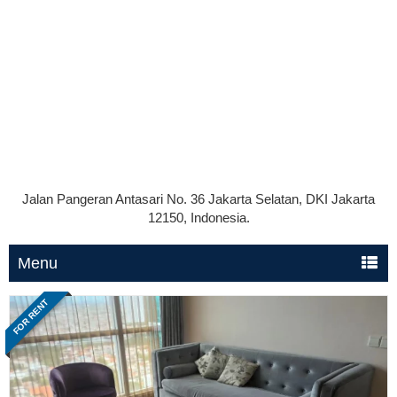
Jalan Pangeran Antasari No. 36 Jakarta Selatan, DKI Jakarta
12150, Indonesia.
Menu
FOR RENT