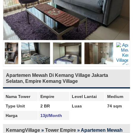
Apartemen Mewah Di Kemang Village Jakarta
Selatan, Empire Kemang Village
Nama Tower
Empire
Level Lantai
Medium
Type Unit
2 BR
Luas
74 sqm
Harga
13jt/Month
KemangVillage
»
Tower Empire
»
Apartemen Mewah