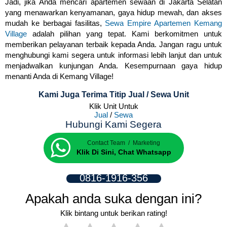
Jadi, jika Anda mencari apartemen sewaan di Jakarta Selatan
yang menawarkan kenyamanan, gaya hidup mewah, dan akses
mudah ke berbagai fasilitas,
Sewa Empire Apartemen Kemang
Village
adalah pilihan yang tepat. Kami berkomitmen untuk
memberikan pelayanan terbaik kepada Anda. Jangan ragu untuk
menghubungi kami segera untuk informasi lebih lanjut dan untuk
menjadwalkan kunjungan Anda. Kesempurnaan gaya hidup
menanti Anda di Kemang Village!
Kami Juga Terima Titip Jual / Sewa Unit
Klik Unit Untuk
Jual
/
Sewa
Hubungi Kami Segera
Contact Team / Marketing
Klik Di Sini, Chat Whatsapp
0816-1916-356
Apakah anda suka dengan ini?
Klik bintang untuk berikan rating!