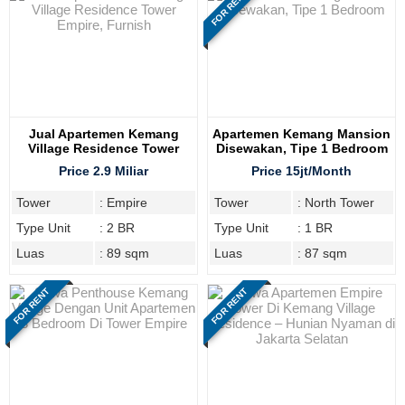
FOR RENT
Jual Apartemen Kemang
Apartemen Kemang Mansion
Village Residence Tower
Disewakan, Tipe 1 Bedroom
Empire, Furnish
Price 2.9 Miliar
Price 15jt/Month
Tower
: Empire
Tower
: North Tower
Type Unit
: 2 BR
Type Unit
: 1 BR
Luas
: 89 sqm
Luas
: 87 sqm
FOR RENT
FOR RENT