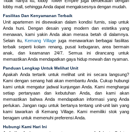
Tidak hanya itu, lobby Tower Empire juga berdekatan dengan
lobby mall, sehingga Anda dapat mengaksesnya dengan mudah.
Fasilitas Dan Kenyamanan Terbaik
Unit apartemen ini disewakan dalam kondisi furnis, siap untuk
Anda huni. Dengan desain yang modern dan estetika yang
menawan, kami yakin Anda akan merasa betah di dalamnya.
Selain itu,
Kemang Village
juga menawarkan berbagai fasilitas
terbaik seperti kolam renang, pusat kebugaran, area bermain
anak, dan keamanan 24/7. Semua ini dirancang untuk
memastikan Anda mendapatkan gaya hidup mewah dan nyaman.
Panduan Lengkap Untuk Melihat Unit
Apakah Anda tertarik untuk melihat unit ini secara langsung?
Kami dengan senang hati akan membantu Anda. Cukup hubungi
kami untuk mengatur jadwal kunjungan Anda. Kami menghargai
setiap pertanyaan dan kebutuhan Anda, dan kami akan
memastikan bahwa Anda mendapatkan informasi yang Anda
perlukan. Jangan ragu untuk bertanya tentang unit-unit lain yang
kami tawarkan di Kemang Village. Kami memiliki stok yang
beragam untuk memenuhi preferensi Anda.
Hubungi Kami Hari Ini