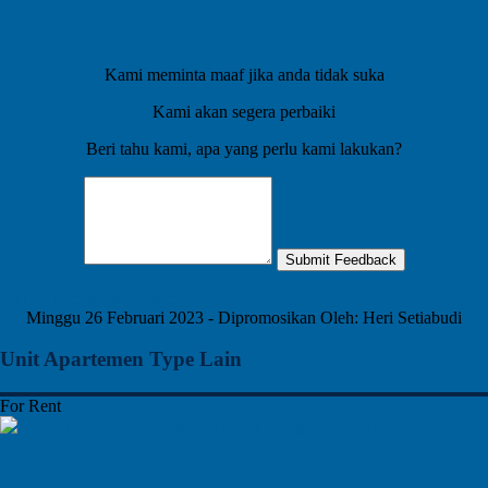
Kami meminta maaf jika anda tidak suka
Kami akan segera perbaiki
Beri tahu kami, apa yang perlu kami lakukan?
Submit Feedback
Twitter
Facebook
Google+
Minggu 26 Februari 2023 - Dipromosikan Oleh: Heri Setiabudi
Unit Apartemen Type Lain
For Rent