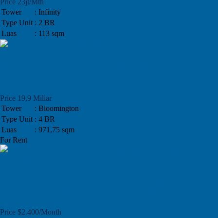
Price 23jt/Mth
Tower
: Infinity
Type Unit
: 2 BR
Luas
: 113 sqm
Bloomington Sky Penthouse Kemang
Village, 971sqm
Price 19,9 Miliar
Tower
: Bloomington
Type Unit
: 4 BR
Luas
: 971,75 sqm
For Rent
Menemukan Keindahan Di Apartemen
Tiffany Kemang Village, Sewa 2BR
Price $2.400/Month