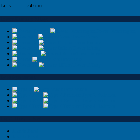
Luas
: 124 sqm
Tower Kemang Village
Tower Bloomington
Tower Cosmo
Tower Empire
Tower Infinity
Tower Intercon
Tower Ritz
Tower Tiffany
Type Apartemen
Type Studio
Type 2 Bedroom
Type 3 Bedroom
Type 4 Bedroom
Tag Artikel, Lokasi
Jakarta Barat
Jakarta Pusat