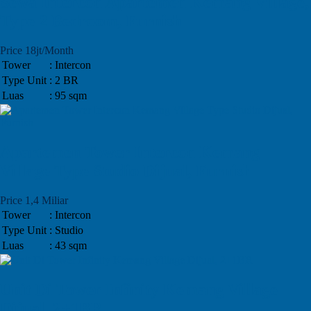
Sewa Intercon Apartemen Kemang Village,
Type 2 Bedroom, Furnish
Price 18jt/Month
Tower
: Intercon
Type Unit
: 2 BR
Luas
: 95 sqm
Apartemen Tower Intercon Kemang
Village Type Studio Dijual, Furnish
Price 1,4 Miliar
Tower
: Intercon
Type Unit
: Studio
Luas
: 43 sqm
Unit Di Tower Infinity Kemang Village
Dijual, 2+1BR