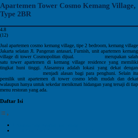
Apartemen Tower Cosmo Kemang Village,
Type 2BR
4.8
(
12
)
Jual apartemen cosmo kemang village, tipe 2 bedroom, kemang village
Jakarta selatan Jl. Pangeran antasari, Furnish, unit apartemen kemang
village di tower Cosmopolitan dijual.
Tower cosmo
merupakan salah
satu tower apartemen di kemang village residence yang memiliki
tingkat huni tinggi. Alasannya adalah lokasi yang dekat dengan
Avenue of the start
menjadi alasan bagi para penghuni. Selain itu
pemilik unit apartemen di tower cosmo lebih mudah dan dekat
walaupun hanya untuk sekedar menikmati hidangan yang tersaji di tiap
menu restoran yang ada.
Daftar Isi
Suasana Yang Nyaman Dan Tenang
Unit Yang Kami Tawarkan Dalam Kondisi Kosong