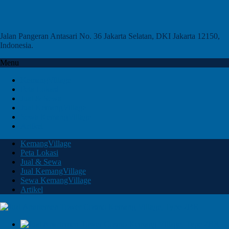
Jalan Pangeran Antasari No. 36 Jakarta Selatan, DKI Jakarta 12150,
Indonesia.
Menu
KemangVillage
Peta Lokasi
Jual & Sewa
Jual KemangVillage
Sewa KemangVillage
Artikel
KemangVillage
Peta Lokasi
Jual & Sewa
Jual KemangVillage
Sewa KemangVillage
Artikel