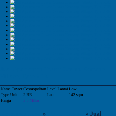
Jual Apartemen Tower Cosmo Kemang
Village, Type 2BR
Nama Tower
Cosmopolitan
Level Lantai
Low
Type Unit
2 BR
Luas
142 sqm
Harga
3,5 Miliar
KemangVillage
»
Tower Cosmo
»
Jual