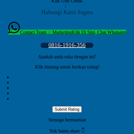
Klik Unit Untuk
Jual
/
Sewa
Hubungi Kami Segera
Contact Team / Marketing
Klik Di Sini, Chat Whatsapp
0816-1916-356
Apakah anda suka dengan ini?
Klik bintang untuk berikan rating!
Submit Rating
Semoga bermanfaat
Yuk bantu share 👇️