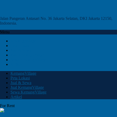
Jalan Pangeran Antasari No. 36 Jakarta Selatan, DKI Jakarta 12150,
Indonesia.
Menu
KemangVillage
Peta Lokasi
Jual & Sewa
Jual KemangVillage
Sewa KemangVillage
Artikel
KemangVillage
Peta Lokasi
Jual & Sewa
Jual KemangVillage
Sewa KemangVillage
Artikel
For Rent