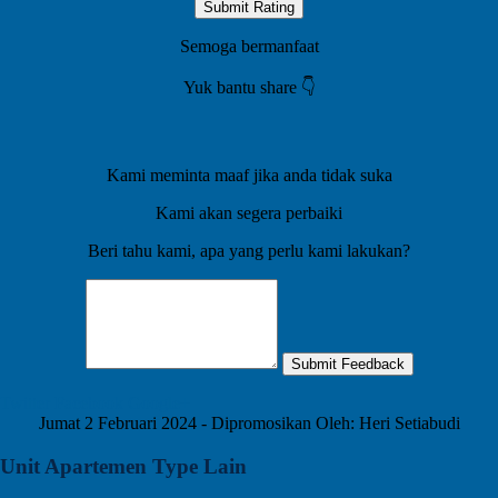
Submit Rating
Semoga bermanfaat
Yuk bantu share 👇️
Kami meminta maaf jika anda tidak suka
Kami akan segera perbaiki
Beri tahu kami, apa yang perlu kami lakukan?
Submit Feedback
Twitter
Facebook
Google+
Jumat 2 Februari 2024 - Dipromosikan Oleh: Heri Setiabudi
Unit Apartemen Type Lain