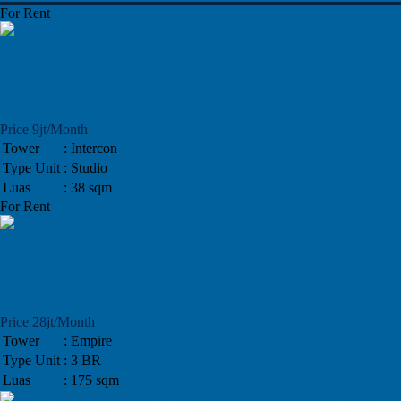
For Rent
Tower Intercon Disewakan, Luas
Apartemen 38 m2, Tipe Studio
Price 9jt/Month
Tower
: Intercon
Type Unit
: Studio
Luas
: 38 sqm
For Rent
Penthouse Tower Empire Disewakan, Tipe
3 Bedroom
Price 28jt/Month
Tower
: Empire
Type Unit
: 3 BR
Luas
: 175 sqm