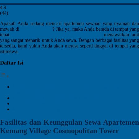
4.9
(
44
)
Apakah Anda sedang mencari apartemen sewaan yang nyaman dan
mewah di
Kemang Village
? Jika ya, maka Anda berada di tempat yan
tepat.
Tower Cosmo Apartemen Kemang Village
menawarkan uni
yang sangat menarik untuk Anda sewa. Dengan berbagai fasilitas yang
tersedia, kami yakin Anda akan merasa seperti tinggal di tempat yang
istimewa.
Daftar Isi
Fasilitas dan Keunggulan Sewa Apartemen Kemang Village
Cosmopolitan Tower
Mengapa Memilih Kemang Village Cosmopolitan Tower?
Apartemen Kemang Village for Sale
Hubungi Kami Sekarang!
Fasilitas dan Keunggulan Sewa Apartemen
Kemang Village Cosmopolitan Tower