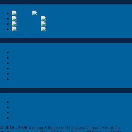
Type Apartemen
Type Studio
Type 2 Bedroom
Type 3 Bedroom
Type 4 Bedroom
Tag Artikel, Lokasi
Jakarta Barat
Jakarta Pusat
Jakarta Selatan
Jakarta Timur
Jakarta Utara
Cikarang Bekasi
Tag Artikel, Kategori
Gedung Perkantoran
Kuliner
Pusat Perbelanjaan
Tips & Investasi
© 2016 - 2026
KemangVillage.co.id
|
Lokasi Alamat
|
About Us