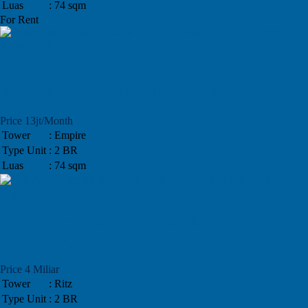
Luas
: 74 sqm
For Rent
Apartemen Mewah di Kemang Village
Jakarta Selatan, Empire Kemang Village
Price 13jt/Month
Tower
: Empire
Type Unit
: 2 BR
Luas
: 74 sqm
Unit Apartemen Di Tower Ritz Kemang
Village Dijual, 2BR, Lantai Tinggi
Price 4 Miliar
Tower
: Ritz
Type Unit
: 2 BR