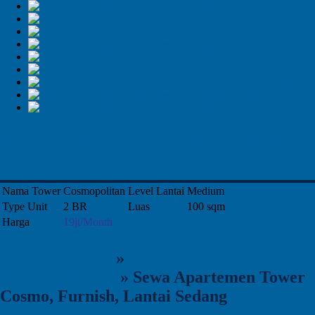
Sewa Apartemen Tower Cosmo, Furnish,
Lantai Sedang
Nama Tower
Cosmopolitan
Level Lantai
Medium
Type Unit
2 BR
Luas
100 sqm
Harga
19jt/Month
KemangVillage
»
Sewa Apartemen
Kemang Village
»
Sewa Apartemen Tower
Cosmo, Furnish, Lantai Sedang