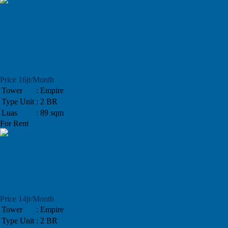
Temukan Kenyamanan Eksklusif. Sewa
Apartemen 2 Kamar di Kemang Village
Jakarta Selatan
Price 16jt/Month
Tower
: Empire
Type Unit
: 2 BR
Luas
: 89 sqm
For Rent
Apartemen Tower Empire Kemang Village
Disewakan Lantai Rendah
Price 14jt/Month
Tower
: Empire
Type Unit
: 2 BR