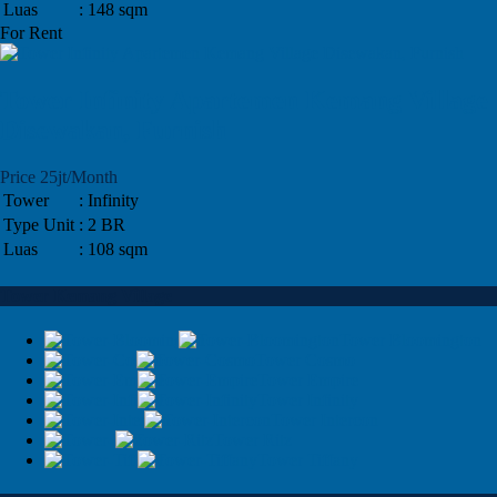
Luas
: 148 sqm
For Rent
Tower Infinity Apartemen Kemang Village
Disewakan, Furnish
Price 25jt/Month
Tower
: Infinity
Type Unit
: 2 BR
Luas
: 108 sqm
Tower Kemang Village
Tower Bloomington
Tower Cosmo
Tower Empire
Tower Infinity
Tower Intercon
Tower Ritz
Tower Tiffany