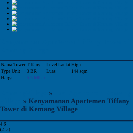
Kenyamanan Apartemen Tiffany Tower di
Kemang Village
Nama Tower
Tiffany
Level Lantai
High
Type Unit
3 BR
Luas
144 sqm
Harga
5.5 Miliar
KemangVillage
»
Jual Apartemen Kemang
Village
»
Kenyamanan Apartemen Tiffany
Tower di Kemang Village
4.6
(
213
)