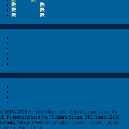
Type 2 Bedroom
Type 3 Bedroom
Type 4 Bedroom
Tag Artikel, Lokasi
Jakarta Barat
Jakarta Pusat
Jakarta Selatan
Jakarta Timur
Jakarta Utara
Cikarang Bekasi
Tag Artikel, Kategori
Gedung Perkantoran
Kuliner
Pusat Perbelanjaan
Tips & Investasi
© 2016 - 2026
KemangVillage.co.id
|
Lokasi Alamat
|
About Us
JL. Pangeran Antasari No. 36 Jakarta Selatan, DKI Jakarta 12150
Kemang Village Tower:
Bloomington
-
Cosmo
-
Empire
-
Infinity
-
Intercon
-
Ritz
-
Tiffany