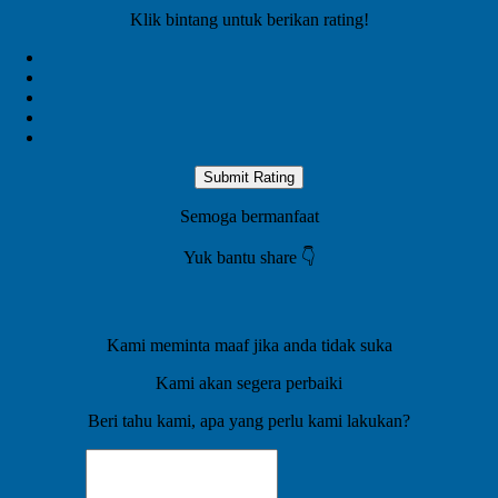
Klik bintang untuk berikan rating!
Submit Rating
Semoga bermanfaat
Yuk bantu share 👇️
Kami meminta maaf jika anda tidak suka
Kami akan segera perbaiki
Beri tahu kami, apa yang perlu kami lakukan?