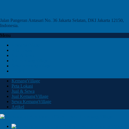
Jalan Pangeran Antasari No. 36 Jakarta Selatan, DKI Jakarta 12150,
Indonesia.
Menu
KemangVillage
Peta Lokasi
Jual & Sewa
Jual KemangVillage
Sewa KemangVillage
Artikel
KemangVillage
Peta Lokasi
Jual & Sewa
Jual KemangVillage
Sewa KemangVillage
Artikel