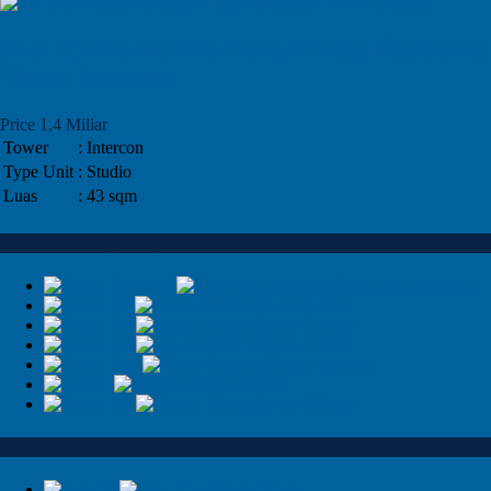
Jual Apartemen Kemang Village Residence
Tower Intercon
Price 1,4 Miliar
Tower
: Intercon
Type Unit
: Studio
Luas
: 43 sqm
Tower Kemang Village
Tower Bloomington
Tower Cosmo
Tower Empire
Tower Infinity
Tower Intercon
Tower Ritz
Tower Tiffany
Type Apartemen
Type Studio