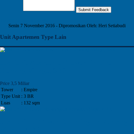
Submit Feedback
Twitter
Facebook
Google+
Senin 7 November 2016 - Dipromosikan Oleh: Heri Setiabudi
Unit Apartemen Type Lain
Jual Unit Apartemen Tower Empire
Kemang Village, 3BR
Price 3,5 Miliar
Tower
: Empire
Type Unit
: 3 BR
Luas
: 132 sqm
Jual Unit Di Tower Bloomington Kemang
Village, 4 BR