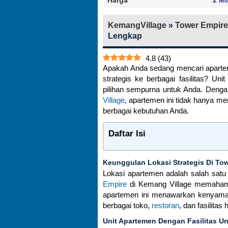
KemangVillage
»
Tower Empire
Lengkap
4.8
(
43
)
Apakah Anda sedang mencari aparte
strategis ke berbagai fasilitas? Un
pilihan sempurna untuk Anda. Deng
Village
, apartemen ini tidak hanya 
berbagai kebutuhan Anda.
Daftar Isi
Keunggulan Lokasi Strategis Di To
Lokasi apartemen adalah salah satu 
Empire
di Kemang Village memahami 
apartemen ini menawarkan kenyama
berbagai toko,
restoran
, dan fasilita
Unit Apartemen Dengan Fasilitas U