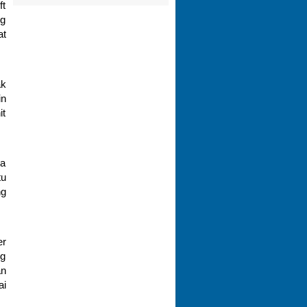
ft
ng
at
ak
in
it
ka
tu
ng
er
ng
an
ai