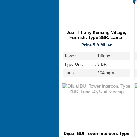
Jual Tiffany Kemang Village,
Furnish, Type 3BR, Lantai
Tinggi
Price 5,9 Miliar
Tower
: Tiffany
Type Unit
: 3 BR
Luas
: 204 sqm
Dijual BU! Tower Intercon, Type