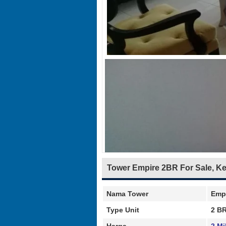
Tower Empire 2BR For Sale, K
Nama Tower
Emp
Type Unit
2 B
Harga
2 Mi