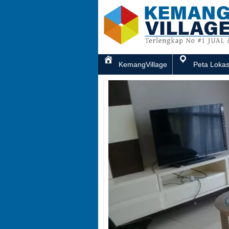
KemangVillage
Peta Lokas