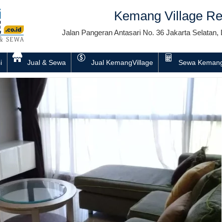
Kemang Village Re
Jalan Pangeran Antasari No. 36 Jakarta Selatan, 
i
Jual & Sewa
Jual KemangVillage
Sewa Kemang