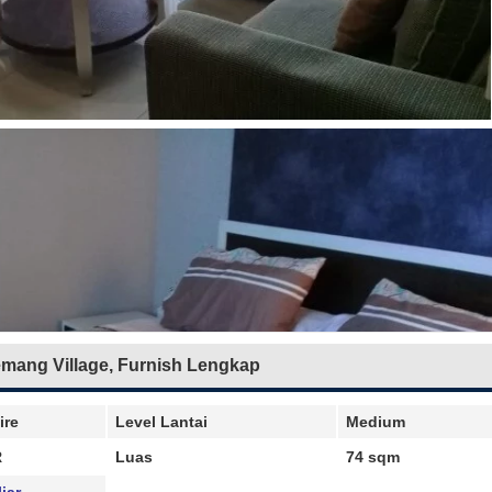
emang Village, Furnish Lengkap
ire
Level Lantai
Medium
R
Luas
74 sqm
liar