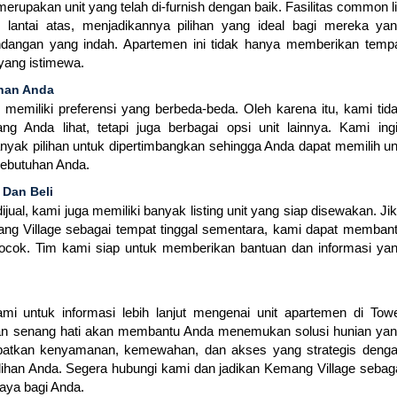
rupakan unit yang telah di-furnish dengan baik. Fasilitas common li
ntai atas, menjadikannya pilihan yang ideal bagi mereka ya
dangan yang indah. Apartemen ini tidak hanya memberikan temp
 yang istimewa.
uhan Anda
 memiliki preferensi yang berbeda-beda. Oleh karena itu, kami tid
 Anda lihat, tetapi juga berbagai opsi unit lainnya. Kami ing
ak pilihan untuk dipertimbangkan sehingga Anda dapat memilih un
kebutuhan Anda.
 Dan Beli
ual, kami juga memiliki banyak listing unit yang siap disewakan. Ji
ang Village sebagai tempat tinggal sementara, kami dapat memban
cok. Tim kami siap untuk memberikan bantuan dan informasi ya
i untuk informasi lebih lanjut mengenai unit apartemen di Tow
an senang hati akan membantu Anda menemukan solusi hunian ya
patkan kenyamanan, kemewahan, dan akses yang strategis deng
ilihan Anda. Segera hubungi kami dan jadikan Kemang Village sebag
aya bagi Anda.