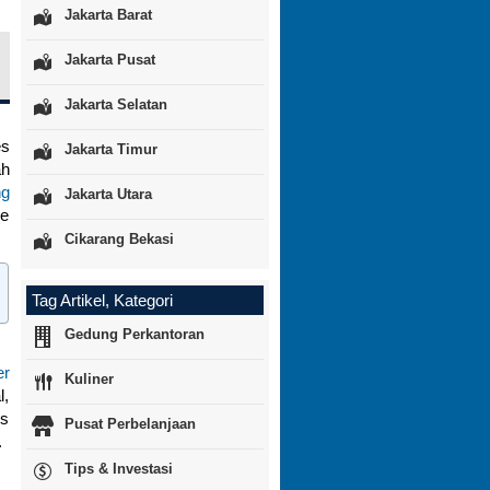
Jakarta Barat
Jakarta Pusat
Jakarta Selatan
es
Jakarta Timur
ah
ng
Jakarta Utara
ke
Cikarang Bekasi
Tag Artikel, Kategori
Gedung Perkantoran
er
Kuliner
l,
es
Pusat Perbelanjaan
.
Tips & Investasi