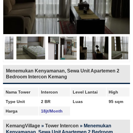
Menemukan Kenyamanan, Sewa Unit Apartemen 2
Bedroom Intercon Kemang
Nama Tower
Intercon
Level Lantai
High
Type Unit
2 BR
Luas
95 sqm
Harga
18jt/Month
KemangVillage
»
Tower Intercon
»
Menemukan
Kenyamanan, Sewa Unit Apartemen 2 Bedroom