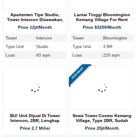
Apartemen Tipe Studio,
Lantai Tinggi Bloomington
Tower Intercon Disewakan,
Kemang Village For Rent
Luas 43 M2
Price 12jt/Month
Price $3200/Month
Tower
: Intercon
Tower
: Bloomington
Type Unit
: Studio
Type Unit
: 3 BR
Luas
: 43 sqm
Luas
: 220 sqm
FOR RENT
BU! Unit Dijual Di Tower
Sewa Tower Cosmo Kemang
Intercon, 2BR, Lengkap
Village, Type 2BR, Sudah
Furnish
Furnish
Price 2,7 Miliar
Price 20jt/Month