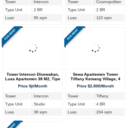
Tower
: Intercon
Tower
: Cosmopolitan
Type Unit
: 2 BR
Type Unit
: 2 BR
Luas
: 95 sqm
Luas
: 110 sqm
FOR RENT
FOR RENT
Tower Intercon Disewakan,
Sewa Apartemen Tower
Luas Apartemen 38 M2, Tipe
Tiffany Kemang Village, 4
Studio
Bedroom
Price 9jt/Month
Price $2.800/Month
Tower
: Intercon
Tower
: Tiffany
Type Unit
: Studio
Type Unit
: 4 BR
Luas
: 38 sqm
Luas
: 204 sqm