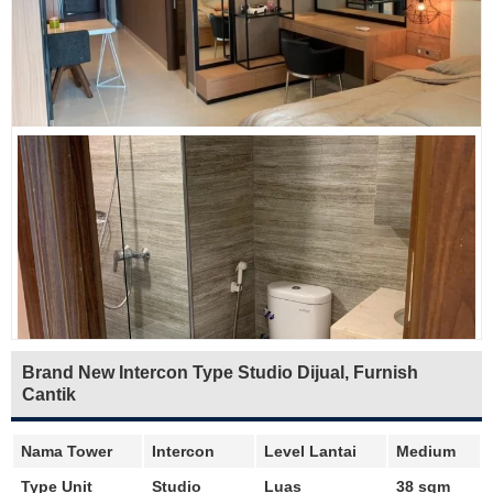
Brand New Intercon Type Studio Dijual, Furnish
Cantik
Nama Tower
Intercon
Level Lantai
Medium
Type Unit
Studio
Luas
38 sqm