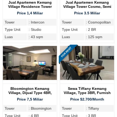
Jual Apartemen Kemang
Jual Apartemen Kemang
Village Residence Tower
Village Tower Cosmo, Semi
Intercon
Furnish
Price 1,4 Miliar
Price 3.5 Miliar
Tower
: Intercon
Tower
: Cosmopolitan
Type Unit
: Studio
Type Unit
: 2 BR
Luas
: 43 sqm
Luas
: 125 sqm
FOR RENT
Bloomington Kemang
Sewa Tiffany Kemang
Village, Dijual Type 4BR,
Village, Type 3BR, Furnish
Furnish Cantik
Lengkap, Lantai Sedang
Price 7,5 Miliar
Price $2.700/Month
Tower
: Bloomington
Tower
: Tiffany
Type Unit
: 4 BR
Type Unit
: 3 BR