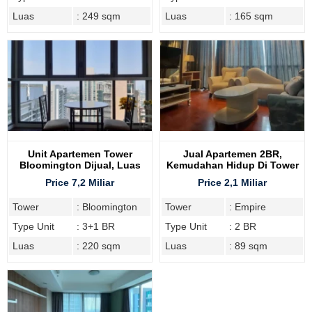
Luas
: 249 sqm
Luas
: 165 sqm
Unit Apartemen Tower
Jual Apartemen 2BR,
Bloomington Dijual, Luas
Kemudahan Hidup Di Tower
220
Empire Kemang Village
Price 7,2 Miliar
Price 2,1 Miliar
Tower
: Bloomington
Tower
: Empire
Type Unit
: 3+1 BR
Type Unit
: 2 BR
Luas
: 220 sqm
Luas
: 89 sqm