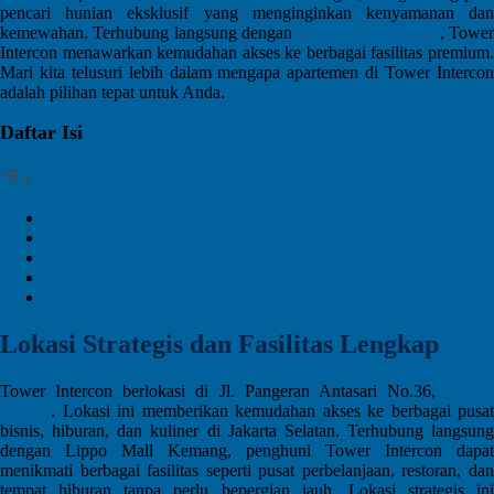
pencari hunian eksklusif yang menginginkan kenyamanan dan
kemewahan. Terhubung langsung dengan
Lippo Mall Kemang
, Towe
Intercon menawarkan kemudahan akses ke berbagai fasilitas premium.
Mari kita telusuri lebih dalam mengapa apartemen di Tower Intercon
adalah pilihan tepat untuk Anda.
Daftar Isi
Lokasi Strategis dan Fasilitas Lengkap
Spesifikasi Unit Apartemen
Kenyamanan dan Keamanan
Investasi yang Menguntungkan
Kesimpulan
Lokasi Strategis dan Fasilitas Lengkap
Tower Intercon berlokasi di Jl. Pangeran Antasari No.36,
Jakarta
Selatan
. Lokasi ini memberikan kemudahan akses ke berbagai pusat
bisnis, hiburan, dan kuliner di Jakarta Selatan. Terhubung langsung
dengan Lippo Mall Kemang, penghuni Tower Intercon dapat
menikmati berbagai fasilitas seperti pusat perbelanjaan, restoran, dan
tempat hiburan tanpa perlu bepergian jauh. Lokasi strategis ini