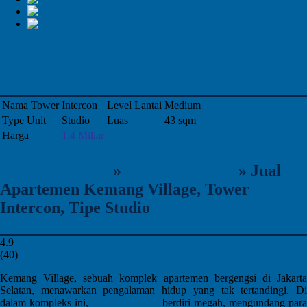
Jual Apartemen Kemang Village, Tower
Intercon, Tipe Studio
Nama Tower
Intercon
Level Lantai
Medium
Type Unit
Studio
Luas
43 sqm
Harga
1,4 Miliar
KemangVillage
»
Tower Intercon
»
Jual
Apartemen Kemang Village, Tower
Intercon, Tipe Studio
4.9
(
40
)
Kemang Village, sebuah komplek apartemen bergengsi di Jakarta
Selatan, menawarkan pengalaman hidup yang tak tertandingi. Di
dalam kompleks ini,
Tower Intercon
berdiri megah, mengundang para