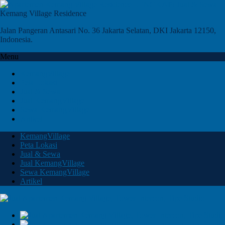
Kemang Village Residence
Jalan Pangeran Antasari No. 36 Jakarta Selatan, DKI Jakarta 12150,
Indonesia.
Menu
KemangVillage
Peta Lokasi
Jual & Sewa
Jual KemangVillage
Sewa KemangVillage
Artikel
KemangVillage
Peta Lokasi
Jual & Sewa
Jual KemangVillage
Sewa KemangVillage
Artikel