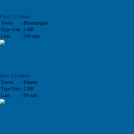
4BR, Furnish Cantik
Price 7,5 Miliar
Tower
: Bloomington
Type Unit
: 4 BR
Luas
: 249 sqm
Jual Unit Di Tower Empire Kemang
Village, Sebelah Mall
Price 2,8 Miliar
Tower
: Empire
Type Unit
: 2 BR
Luas
: 89 sqm
Jual Apartemen Tower Tiffany Kemang
Village, Furnish, Tipe 3BR