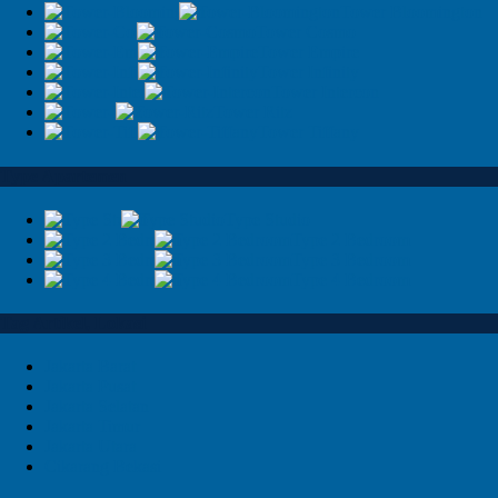
Tower Bloomington
Tower Cosmo
Tower Empire
Tower Infinity
Tower Intercon
Tower Ritz
Tower Tiffany
Type Apartemen
Type Studio
Type 2 Bedroom
Type 3 Bedroom
Type 4 Bedroom
Tag Artikel, Lokasi
Jakarta Barat
Jakarta Pusat
Jakarta Selatan
Jakarta Timur
Jakarta Utara
Cikarang Bekasi