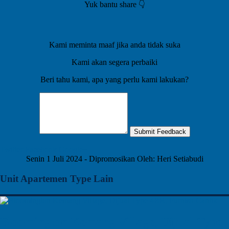
Yuk bantu share 👇️
Kami meminta maaf jika anda tidak suka
Kami akan segera perbaiki
Beri tahu kami, apa yang perlu kami lakukan?
Submit Feedback
Twitter
Facebook
Google+
Senin 1 Juli 2024 - Dipromosikan Oleh: Heri Setiabudi
Unit Apartemen Type Lain
Bloomington Kemang Village, Dijual Type