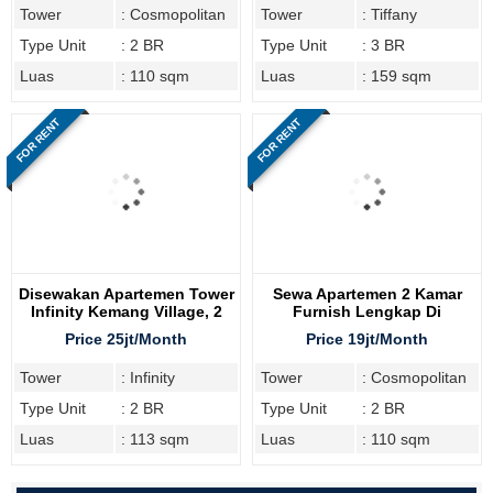
Tower
: Cosmopolitan
Tower
: Tiffany
Type Unit
: 2 BR
Type Unit
: 3 BR
Luas
: 110 sqm
Luas
: 159 sqm
FOR RENT
FOR RENT
Disewakan Apartemen Tower
Sewa Apartemen 2 Kamar
Infinity Kemang Village, 2
Furnish Lengkap Di
Bedroom
Cosmopolitan Tower
Price 25jt/Month
Price 19jt/Month
Tower
: Infinity
Tower
: Cosmopolitan
Type Unit
: 2 BR
Type Unit
: 2 BR
Luas
: 113 sqm
Luas
: 110 sqm