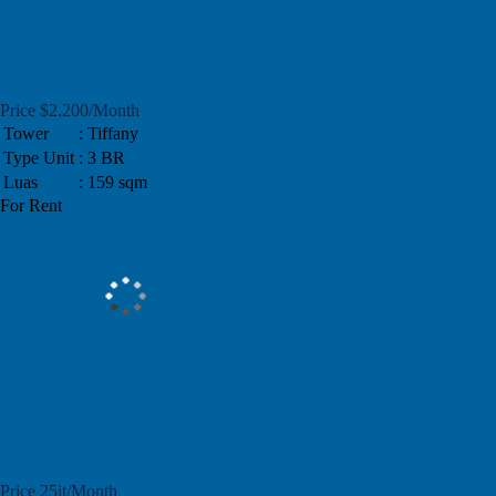
Sewa Eksklusif Apartemen 3 Kamar di
Tiffany Tower, Kemang Village Residence
Price $2.200/Month
Tower
: Tiffany
Type Unit
: 3 BR
Luas
: 159 sqm
For Rent
Disewakan Apartemen Tower Infinity
Kemang Village, 2 Bedroom
Price 25jt/Month