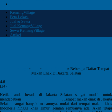
Artikel
KemangVillage
Peta Lokasi
Jual & Sewa
Jual KemangVillage
Sewa KemangVillage
Artikel
Beberapa Daftar Tempat Makan
Enak Di Jakarta Selatan
KemangVillage
»
blog
»
Jakarta Selatan
»
Beberapa Daftar Tempat
Makan Enak Di Jakarta Selatan
4.6
(
24
)
Ketika anda berada di Jakarta Selatan sangat mudah untuk
mendapatkan
tempat makan yang enak
. Tempat makan enak di Jakart
Selatan sangat banyak macamnya, mulai dari tempat makan khas
Indonesia hingga khas Timur Tengah semuanya ada. Akan tetapi