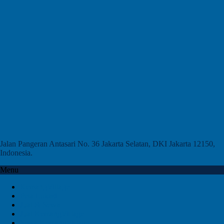
Jalan Pangeran Antasari No. 36 Jakarta Selatan, DKI Jakarta 12150,
Indonesia.
Menu
KemangVillage
Peta Lokasi
Jual & Sewa
Jual KemangVillage
Sewa KemangVillage