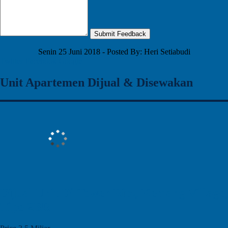
Submit Feedback
Senin 25 Juni 2018 - Posted By: Heri Setiabudi
Twitter
Facebook
Google+
Unit Apartemen Dijual & Disewakan
Dijual Unit Di Tower Ritz, Kemang Village,
Tipe 2BR