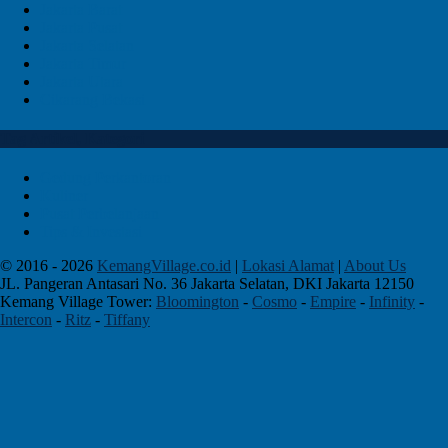
Jakarta Barat
Jakarta Pusat
Jakarta Selatan
Jakarta Timur
Jakarta Utara
Cikarang Bekasi
Tag Artikel, Kategori
Gedung Perkantoran
Kuliner
Pusat Perbelanjaan
Tips & Investasi
© 2016 - 2026
KemangVillage.co.id
|
Lokasi Alamat
|
About Us
JL. Pangeran Antasari No. 36 Jakarta Selatan, DKI Jakarta 12150
Kemang Village Tower:
Bloomington
-
Cosmo
-
Empire
-
Infinity
-
Intercon
-
Ritz
-
Tiffany