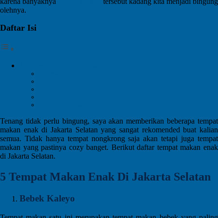
karena banyaknya
tempat makan
tersebut kadang kita menjadi bingung
olehnya.
Daftar Isi
5 Tempat Makan Enak Di Jakarta Selatan
Bebek Kaleyo
Oddysseia
Mbah Jingkrak
Sekai
Eat Happens
Tenang tidak perlu bingung, saya akan memberikan beberapa tempat
makan enak di Jakarta Selatan yang sangat rekomended buat kalian
semua. Tidak hanya tempat nongkrong saja akan tetapi juga tempat
makan yang pastinya cozy banget. Berikut daftar tempat makan enak
di Jakarta Selatan.
5 Tempat Makan Enak Di Jakarta Selatan
Bebek Kaleyo
Tempat makan satu ini merupakan tempat makan bebek yang paling