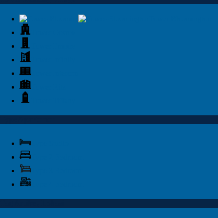
Tower Bloomington
Tower Cosmo
Tower Empire
Tower Infinity
Tower Intercon
Tower Ritz
Tower Tiffany
Type Apartemen
Type Studio
Type 2 Bedroom
Type 3 Bedroom
Type 4 Bedroom
Tag Artikel, Lokasi