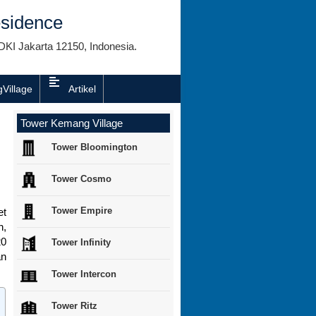
sidence
DKI Jakarta 12150, Indonesia.
Village
Artikel
Tower Kemang Village
Tower Bloomington
Tower Cosmo
Tower Empire
et
h,
20
Tower Infinity
an
Tower Intercon
Tower Ritz