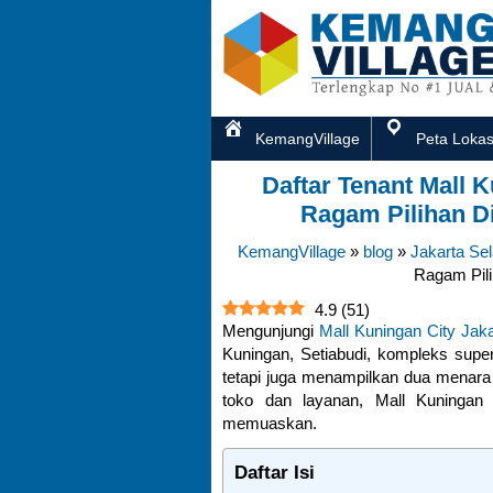
KemangVillage
Peta Lokas
Daftar Tenant Mall K
Ragam Pilihan D
KemangVillage
»
blog
»
Jakarta Sel
Ragam Pili
4.9
(
51
)
Mengunjungi
Mall Kuningan City Jaka
Kuningan, Setiabudi, kompleks supe
tetapi juga menampilkan dua menara 
toko dan layanan, Mall Kuninga
memuaskan.
Daftar Isi