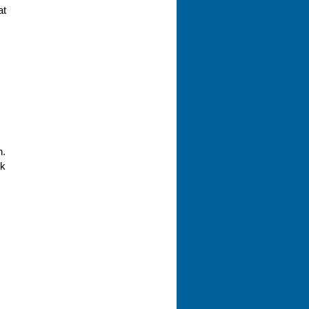
at
h.
uk