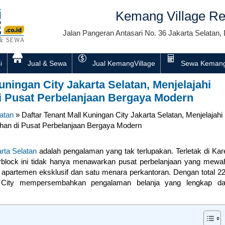
Kemang Village Re
Jalan Pangeran Antasari No. 36 Jakarta Selatan, 
i
Jual & Sewa
Jual KemangVillage
Sewa Kemang
uningan City Jakarta Selatan, Menjelajahi
i Pusat Perbelanjaan Bergaya Modern
atan
»
Daftar Tenant Mall Kuningan City Jakarta Selatan, Menjelajahi
han di Pusat Perbelanjaan Bergaya Modern
rta Selatan
adalah pengalaman yang tak terlupakan. Terletak di Kar
rblock ini tidak hanya menawarkan pusat perbelanjaan yang mewa
apartemen eksklusif dan satu menara perkantoran. Dengan total 2
n City mempersembahkan pengalaman belanja yang lengkap d