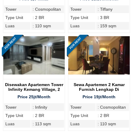
Tower
: Cosmopolitan
Tower
: Tiffany
Type Unit
: 2 BR
Type Unit
: 3 BR
Luas
: 110 sqm
Luas
: 159 sqm
FOR RENT
FOR RENT
Disewakan Apartemen Tower
Sewa Apartemen 2 Kamar
Infinity Kemang Village, 2
Furnish Lengkap Di
Bedroom
Cosmopolitan Tower
Price 25jt/Month
Price 19jt/Month
Tower
: Infinity
Tower
: Cosmopolitan
Type Unit
: 2 BR
Type Unit
: 2 BR
Luas
: 113 sqm
Luas
: 110 sqm