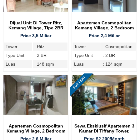
Dijual Unit Di Tower Ritz,
Apartemen Cosmopolitan
Kemang Village, Tipe 2BR
Kemang Village, 2 Bedroom
Price 3,5 Miliar
Price 2,4 Miliar
Tower
: Ritz
Tower
: Cosmopolitan
Type Unit
: 2 BR
Type Unit
: 2 BR
Luas
: 148 sqm
Luas
: 124 sqm
FOR RENT
Apartemen Cosmopolitan
Sewa Eksklusif Apartemen 3
Kemang Village, 2 Bedroom
Kamar Di Tiffany Tower,
Kemang Village Residence
Price 2,6 Miliar
Price $2.200/Month