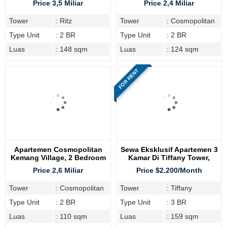
Price 3,5 Miliar
Price 2,4 Miliar
Tower
: Ritz
Tower
: Cosmopolitan
Type Unit
: 2 BR
Type Unit
: 2 BR
Luas
: 148 sqm
Luas
: 124 sqm
FOR RENT
Apartemen Cosmopolitan
Sewa Eksklusif Apartemen 3
Kemang Village, 2 Bedroom
Kamar Di Tiffany Tower,
Kemang Village Residence
Price 2,6 Miliar
Price $2.200/Month
Tower
: Cosmopolitan
Tower
: Tiffany
Type Unit
: 2 BR
Type Unit
: 3 BR
Luas
: 110 sqm
Luas
: 159 sqm