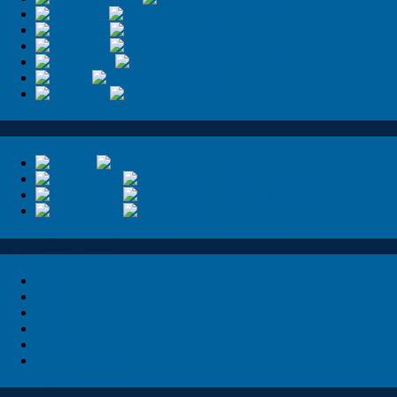
Tower Cosmo
Tower Empire
Tower Infinity
Tower Intercon
Tower Ritz
Tower Tiffany
Type Apartemen
Type Studio
Type 2 Bedroom
Type 3 Bedroom
Type 4 Bedroom
Tag Artikel, Lokasi
Jakarta Barat
Jakarta Pusat
Jakarta Selatan
Jakarta Timur
Jakarta Utara
Cikarang Bekasi
Tag Artikel, Kategori