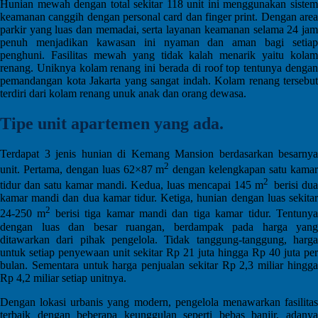
Hunian mewah dengan total sekitar 118 unit ini menggunakan sistem
keamanan canggih dengan personal card dan finger print. Dengan area
parkir yang luas dan memadai, serta layanan keamanan selama 24 jam
penuh menjadikan kawasan ini nyaman dan aman bagi setiap
penghuni. Fasilitas mewah yang tidak kalah menarik yaitu kolam
renang. Uniknya kolam renang ini berada di roof top tentunya dengan
pemandangan kota Jakarta yang sangat indah. Kolam renang tersebut
terdiri dari kolam renang unuk anak dan orang dewasa.
Tipe unit apartemen yang ada.
Terdapat 3 jenis hunian di Kemang Mansion berdasarkan besarnya
2
unit. Pertama, dengan luas 62×87 m
dengan kelengkapan satu kama
2
tidur dan satu kamar mandi. Kedua, luas mencapai 145 m
berisi dua
kamar mandi dan dua kamar tidur. Ketiga, hunian dengan luas sekitar
2
24-250 m
berisi tiga kamar mandi dan tiga kamar tidur. Tentuny
dengan luas dan besar ruangan, berdampak pada harga yang
ditawarkan dari pihak pengelola. Tidak tanggung-tanggung, harga
untuk setiap penyewaan unit sekitar Rp 21 juta hingga Rp 40 juta per
bulan. Sementara untuk harga penjualan sekitar Rp 2,3 miliar hingga
Rp 4,2 miliar setiap unitnya.
Dengan lokasi urbanis yang modern, pengelola menawarkan fasilitas
terbaik dengan beberapa keunggulan seperti bebas banjir, adanya