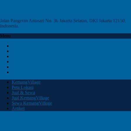
Jalan Pangeran Antasari No. 36 Jakarta Selatan, DKI Jakarta 12150,
Indonesia.
Menu
KemangVillage
Peta Lokasi
Jual & Sewa
Jual KemangVillage
Sewa KemangVillage
Artikel
KemangVillage
Peta Lokasi
Jual & Sewa
Jual KemangVillage
Sewa KemangVillage
Artikel
Ada Apa di Kemang Mansion?