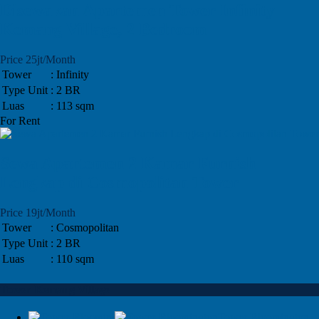
Disewakan Apartemen Tower Infinity
Kemang Village, 2 Bedroom
Price 25jt/Month
Tower
: Infinity
Type Unit
: 2 BR
Luas
: 113 sqm
For Rent
Sewa Apartemen 2 Kamar Furnish
Lengkap di Cosmopolitan Tower
Price 19jt/Month
Tower
: Cosmopolitan
Type Unit
: 2 BR
Luas
: 110 sqm
Tower Kemang Village
Tower Bloomington