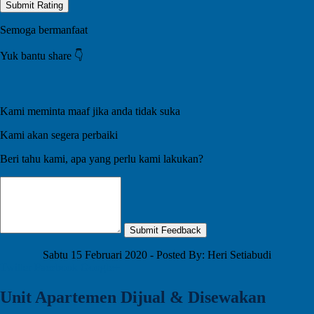
Submit Rating
Semoga bermanfaat
Yuk bantu share 👇️
Kami meminta maaf jika anda tidak suka
Kami akan segera perbaiki
Beri tahu kami, apa yang perlu kami lakukan?
Submit Feedback
Sabtu 15 Februari 2020 - Posted By: Heri Setiabudi
Twitter
Facebook
Google+
Unit Apartemen Dijual & Disewakan