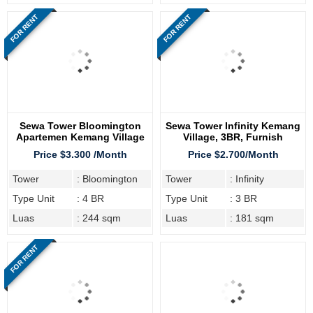
FOR RENT
FOR RENT
Sewa Tower Bloomington
Sewa Tower Infinity Kemang
Apartemen Kemang Village
Village, 3BR, Furnish
Jakarta Selatan, Type 4BR
Lengkap
Price $3.300 /Month
Price $2.700/Month
Tower
: Bloomington
Tower
: Infinity
Type Unit
: 4 BR
Type Unit
: 3 BR
Luas
: 244 sqm
Luas
: 181 sqm
FOR RENT