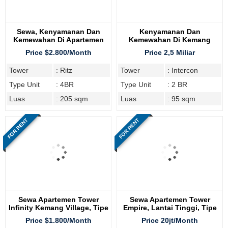
Sewa, Kenyamanan Dan
Kenyamanan Dan
Kemewahan Di Apartemen
Kemewahan Di Kemang
Kemang Village Tower Ritz
Village Residences, Tipe
Price $2.800/Month
Price 2,5 Miliar
2BR
Tower
: Ritz
Tower
: Intercon
Type Unit
: 4BR
Type Unit
: 2 BR
Luas
: 205 sqm
Luas
: 95 sqm
FOR RENT
FOR RENT
Sewa Apartemen Tower
Sewa Apartemen Tower
Infinity Kemang Village, Tipe
Empire, Lantai Tinggi, Tipe
2BR
3BR
Price $1.800/Month
Price 20jt/Month