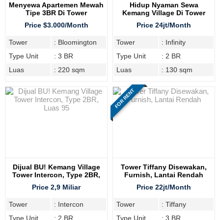
Menyewa Apartemen Mewah
Hidup Nyaman Sewa
Tipe 3BR Di Tower
Kemang Village Di Tower
Bloomington, Tipe 3BR
Infinity 2BR
Price $3.000/Month
Price 24jt/Month
Tower
: Bloomington
Tower
: Infinity
Type Unit
: 3 BR
Type Unit
: 2 BR
Luas
: 220 sqm
Luas
: 130 sqm
FOR RENT
Dijual BU! Kemang Village
Tower Tiffany Disewakan,
Tower Intercon, Type 2BR,
Furnish, Lantai Rendah
Luas 95
Price 2,9 Miliar
Price 22jt/Month
Tower
: Intercon
Tower
: Tiffany
Type Unit
: 2 BR
Type Unit
: 3 BR