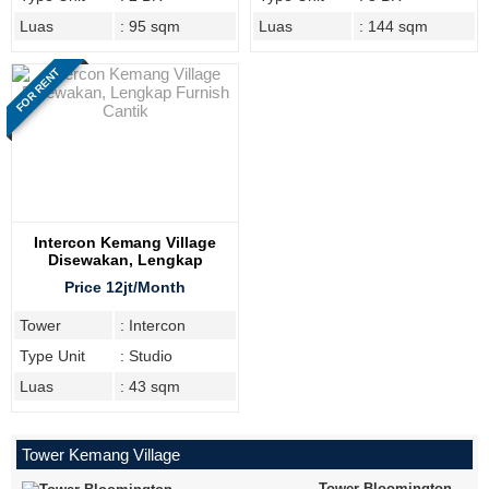
Luas
: 95 sqm
Luas
: 144 sqm
FOR RENT
Intercon Kemang Village
Disewakan, Lengkap
Furnish Cantik
Price 12jt/Month
Tower
: Intercon
Type Unit
: Studio
Luas
: 43 sqm
Tower Kemang Village
Tower Bloomington