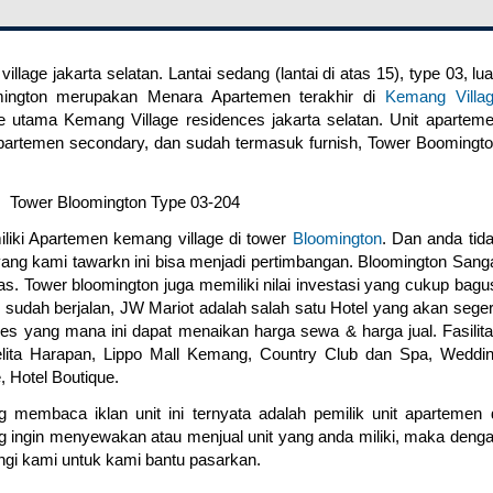
lage jakarta selatan. Lantai sedang (lantai di atas 15), type 03, lu
mington merupakan Menara Apartemen terakhir di
Kemang Villa
se utama Kemang Village residences jakarta selatan. Unit apartem
apartemen secondary, dan sudah termasuk furnish, Tower Boomingt
liki Apartemen kemang village di tower
Bloomington
. Dan anda tid
 yang kami tawarkn ini bisa menjadi pertimbangan. Bloomington Sang
s. Tower bloomington juga memiliki nilai investasi yang cukup bagu
 sudah berjalan, JW Mariot adalah salah satu Hotel yang akan sege
ces yang mana ini dapat menaikan harga sewa & harga jual. Fasilit
 Pelita Harapan, Lippo Mall Kemang, Country Club dan Spa, Weddi
, Hotel Boutique.
 membaca iklan unit ini ternyata adalah pemilik unit apartemen 
g ingin menyewakan atau menjual unit yang anda miliki, maka deng
gi kami untuk kami bantu pasarkan.