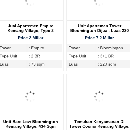
Jual Apartemen Empire
Unit Apartemen Tower
Kemang Village, Type 2
Bloomington Dijual, Luas 220
Bedroom
Price 2 Miliar
Price 7,2 Miliar
Tower
: Empire
Tower
: Bloomington
Type Unit
: 2 BR
Type Unit
: 3+1 BR
Luas
: 73 sqm
Luas
: 220 sqm
Unit Bare Low Bloomington
Temukan Kenyamanan Di
Kemang Village, 434 Sqm
Tower Cosmo Kemang Village,