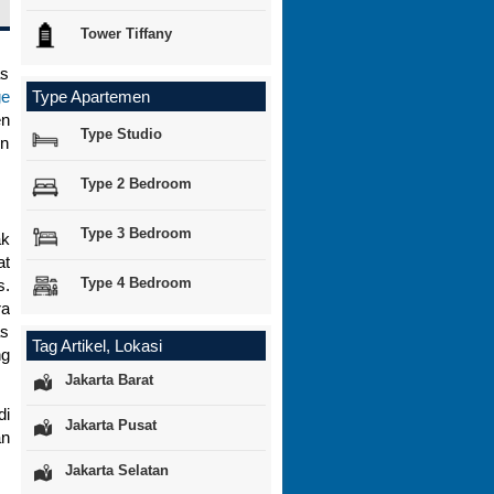
Tower Tiffany
as
ge
Type Apartemen
en
Type Studio
on
Type 2 Bedroom
Type 3 Bedroom
ak
at
Type 4 Bedroom
s.
ra
as
Tag Artikel, Lokasi
ng
Jakarta Barat
di
Jakarta Pusat
an
Jakarta Selatan