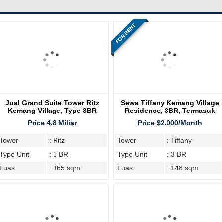
FOR RENT
Jual Grand Suite Tower Ritz
Sewa Tiffany Kemang Village
Kemang Village, Type 3BR
Residence, 3BR, Termasuk
Furnish
Price 4,8 Miliar
Price $2.000/Month
Tower
: Ritz
Tower
: Tiffany
Type Unit
: 3 BR
Type Unit
: 3 BR
Luas
: 165 sqm
Luas
: 148 sqm