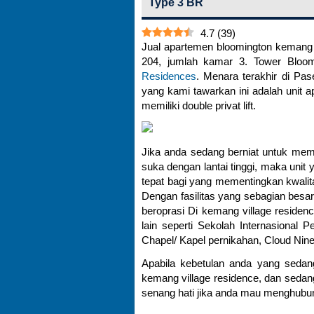
Type 3 BR
4.7
(
39
)
Jual apartemen bloomington kemang vil
204, jumlah kamar 3. Tower Bloo
Residences
. Menara terakhir di Pa
yang kami tawarkan ini adalah unit 
memiliki double privat lift.
Jika anda sedang berniat untuk memi
suka dengan lantai tinggi, maka unit
tepat bagi yang mementingkan kwalita
Dengan fasilitas yang sebagian besar
beroprasi Di kemang village residen
lain seperti Sekolah Internasional
Chapel/ Kapel pernikahan, Cloud Nine
Apabila kebetulan anda yang sedang
kemang village residence, dan sedan
senang hati jika anda mau menghubun