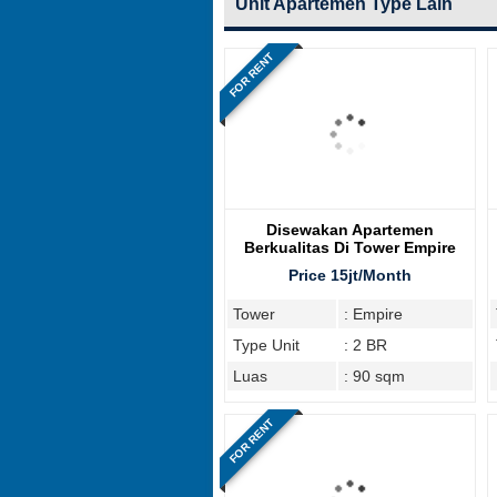
Unit Apartemen Type Lain
FOR RENT
Disewakan Apartemen
Berkualitas Di Tower Empire
Kemang Village
Price 15jt/Month
Tower
: Empire
Type Unit
: 2 BR
Luas
: 90 sqm
FOR RENT