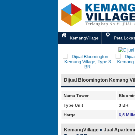
KemangVillage
Peta Lokas
Dijual Bloomington Kemang Vil
Nama Tower
Bloomi
Type Unit
3 BR
Harga
6,5 Mili
KemangVillage
»
Jual Apartem