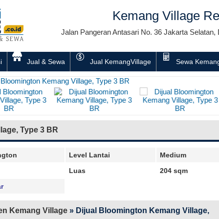
Kemang Village Re
Jalan Pangeran Antasari No. 36 Jakarta Selatan, 
i
Jual & Sewa
Jual KemangVillage
Sewa Kemang
lage, Type 3 BR
ngton
Level Lantai
Medium
Luas
204 sqm
ar
en Kemang Village
»
Dijual Bloomington Kemang Village,