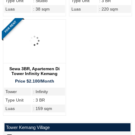
Type Unit
: Studio
Type Unit
: 3 BR
Luas
: 38 sqm
Luas
: 220 sqm
FOR RENT
Sewa 3BR, Apartemen Di
Tower Infinity Kemang
Village
Price $2.100/Month
Tower
: Infinity
Type Unit
: 3 BR
Luas
: 159 sqm
Tower Kemang Village