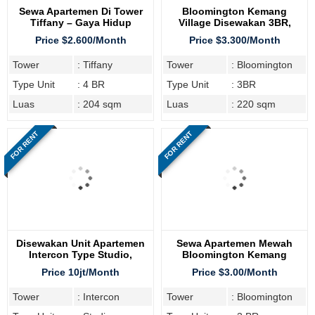
Sewa Apartemen Di Tower
Bloomington Kemang
Tiffany – Gaya Hidup
Village Disewakan 3BR,
Premium Di Jakarta Selatan
Lengkap Furnish
Price $2.600/Month
Price $3.300/Month
Tower
: Tiffany
Tower
: Bloomington
Type Unit
: 4 BR
Type Unit
: 3BR
Luas
: 204 sqm
Luas
: 220 sqm
FOR RENT
FOR RENT
Disewakan Unit Apartemen
Sewa Apartemen Mewah
Intercon Type Studio,
Bloomington Kemang
Furnish Cantik
Village Residence
Price 10jt/Month
Price $3.00/Month
Tower
: Intercon
Tower
: Bloomington