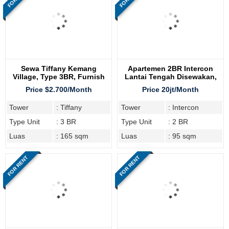
Sewa Tiffany Kemang
Apartemen 2BR Intercon
Village, Type 3BR, Furnish
Lantai Tengah Disewakan,
Lengkap, Lantai Sedang
Furnish
Price $2.700/Month
Price 20jt/Month
Tower
: Tiffany
Tower
: Intercon
Type Unit
: 3 BR
Type Unit
: 2 BR
Luas
: 165 sqm
Luas
: 95 sqm
FOR RENT
FOR RENT