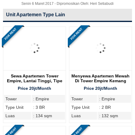
Senin 6 Maret 2017 - Dipromosikan Oleh: Heri Setiabudi
Unit Apartemen Type Lain
FOR RENT
FOR RENT
Sewa Apartemen Tower
Menyewa Apartemen Mewah
Empire, Lantai Tinggi, Tipe
Di Tower Empire Kemang
3BR
Village Residence
Price 20jt/Month
Price 20jt/Month
Tower
: Empire
Tower
: Empire
Type Unit
: 3 BR
Type Unit
: 2 BR
Luas
: 134 sqm
Luas
: 132 sqm
FOR RENT
FOR RENT