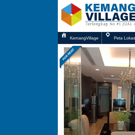
KemangVillage
Peta Lokas
FOR RENT