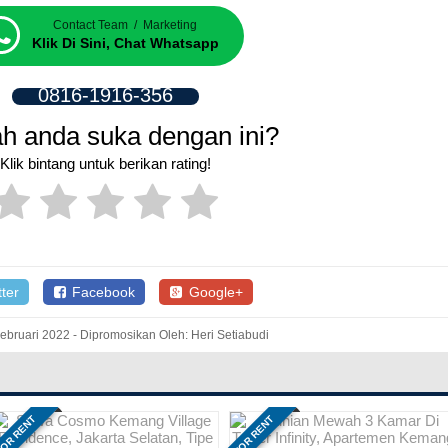
Contact Team / Marketing
Klik Di Sini, Chat Whatsapp
0816-1916-356
h anda suka dengan ini?
Klik bintang untuk berikan rating!
ter
Facebook
Google+
ebruari 2022 - Dipromosikan Oleh: Heri Setiabudi
OR RENT
FOR RENT