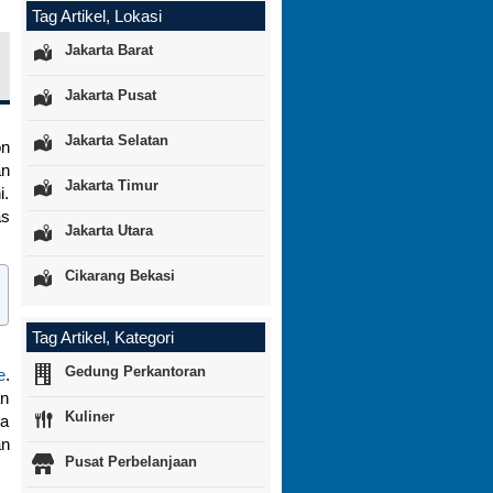
Tag Artikel, Lokasi
Jakarta Barat
Jakarta Pusat
Jakarta Selatan
on
an
Jakarta Timur
i.
as
Jakarta Utara
Cikarang Bekasi
Tag Artikel, Kategori
Gedung Perkantoran
e
.
an
Kuliner
ra
an
Pusat Perbelanjaan