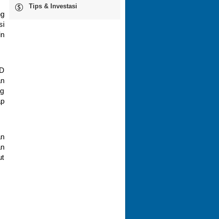
Tips & Investasi
ng
si
in
SD
an
ng
ap
an
an
ut