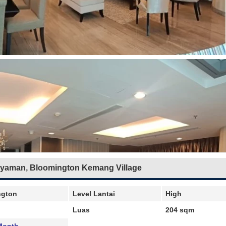
yaman, Bloomington Kemang Village
ngton
Level Lantai
High
Luas
204 sqm
Month