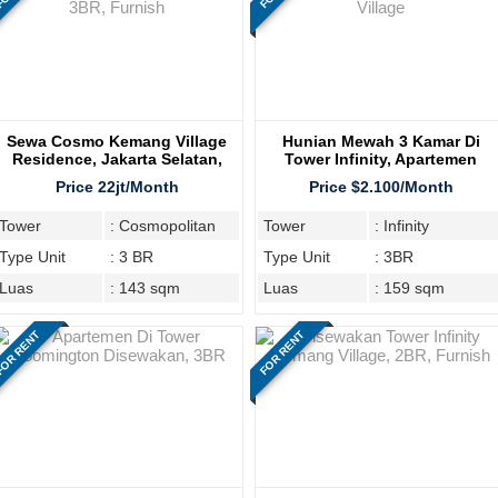
Sewa Cosmo Kemang Village
Hunian Mewah 3 Kamar Di
Residence, Jakarta Selatan,
Tower Infinity, Apartemen
Tipe 3BR, Furnish
Kemang Village
Price 22jt/Month
Price $2.100/Month
Tower
: Cosmopolitan
Tower
: Infinity
Type Unit
: 3 BR
Type Unit
: 3BR
Luas
: 143 sqm
Luas
: 159 sqm
OR RENT
FOR RENT