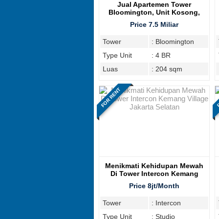
Jual Apartemen Tower
Bloomington, Unit Kosong,
Lantai Atas
Price 7.5 Miliar
Tower
: Bloomington
Type Unit
: 4 BR
Luas
: 204 sqm
FOR RENT
F
Menikmati Kehidupan Mewah
Di Tower Intercon Kemang
Village Jakarta Selatan
Price 8jt/Month
Tower
: Intercon
Type Unit
: Studio