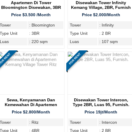
Apartemen Di Tower
Disewakan Tower Infinity
Bloomington Disewakan, 3BR
Kemang Village, 2BR, Furnish
Price $3.500 /Month
Price $2.000/Month
Tower
: Bloomington
Tower
: Infinity
Type Unit
: 3BR
Type Unit
: 2 BR
Luas
: 220 sqm
Luas
: 107 sqm
OR RENT
FOR RENT
Sewa, Kenyamanan Dan
Disewakan Tower Intercon,
Kemewahan Di Apartemen
Type 2BR, Luas 95, Furnish.
Kemang Village Tower Ritz
Price $2.800/Month
Price 19jt/Month
Tower
: Ritz
Tower
: Intercon
Type Unit
: 4BR
Type Unit
: 2 BR