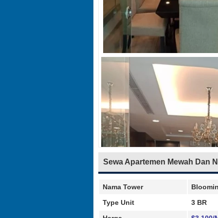
Sewa Apartemen Mewah Dan N
Nama Tower
Bloomi
Type Unit
3 BR
Harga
$3.100/