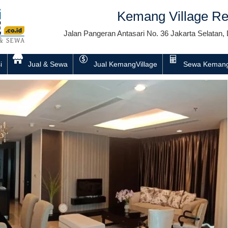
Kemang Village Re
Jalan Pangeran Antasari No. 36 Jakarta Selatan, 
i
Jual & Sewa
Jual KemangVillage
Sewa Kemang