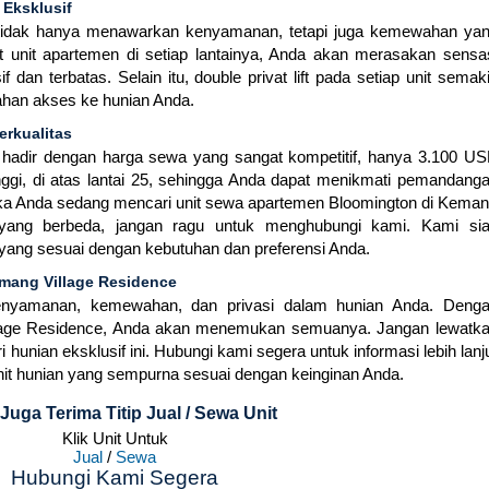
Eksklusif
idak hanya menawarkan kenyamanan, tetapi juga kemewahan ya
t unit apartemen di setiap lantainya, Anda akan merasakan sensa
f dan terbatas. Selain itu, double privat lift pada setiap unit semak
an akses ke hunian Anda.
rkualitas
 hadir dengan harga sewa yang sangat kompetitif, hanya 3.100 U
i tinggi, di atas lantai 25, sehingga Anda dapat menikmati pemandang
ika Anda sedang mencari unit sewa apartemen Bloomington di Kema
a yang berbeda, jangan ragu untuk menghubungi kami. Kami si
ng sesuai dengan kebutuhan dan preferensi Anda.
mang Village Residence
kenyamanan, kemewahan, dan privasi dalam hunian Anda. Deng
lage Residence, Anda akan menemukan semuanya. Jangan lewatk
hunian eksklusif ini. Hubungi kami segera untuk informasi lebih lanj
it hunian yang sempurna sesuai dengan keinginan Anda.
Juga Terima Titip Jual / Sewa Unit
Klik Unit Untuk
Jual
/
Sewa
Hubungi Kami Segera