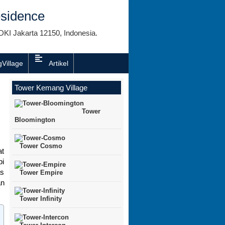
sidence
DKI Jakarta 12150, Indonesia.
Village
Artikel
Tower Kemang Village
Tower
Bloomington
Tower Cosmo
at
pi
as
Tower Empire
an
Tower Infinity