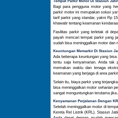
Tempat Parkir Motor Di Stasiun Jati
Bagi para pengguna motor yang hen
parkir motor ini merupakan solusi
tarif parkir yang standar, yakni Rp 
khawatir tentang keamanan kendaraa
Fasilitas parkir yang terletak di d
payah mencari tempat parkir yang j
sudah bisa meninggalkan motor dan m
Keuntungan Memarkir Di Stasiun Ja
Ada beberapa keuntungan yang bisa A
tentu saja kenyamanan. Anda tak p
memakan waktu dan tenaga ekstra
keamanan yang berjaga di area parkir,
Selain itu, biaya parkir yang terjangk
bisa meninggalkan motor seharian pe
sangat menguntungkan terutama jika A
Kenyamanan Perjalanan Dengan K
Setelah meninggalkan motor di tempa
Kereta Rel Listrik (KRL). Stasiun Ja
Anda dapat dengan mudah mencapa