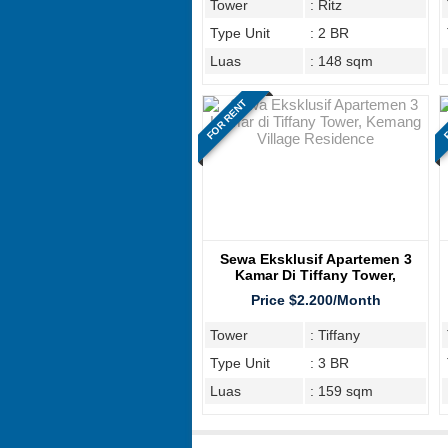
Tower
: Ritz
Type Unit
: 2 BR
Luas
: 148 sqm
FOR RENT
F
Sewa Eksklusif Apartemen 3
Kamar Di Tiffany Tower,
Kemang Village Residence
Price $2.200/Month
Tower
: Tiffany
Type Unit
: 3 BR
Luas
: 159 sqm