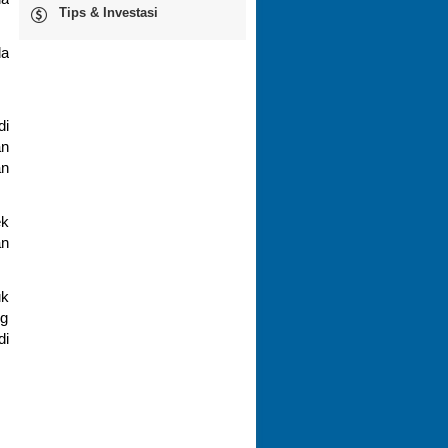
Tips & Investasi
da
di
an
an
ek
an
uk
ng
di