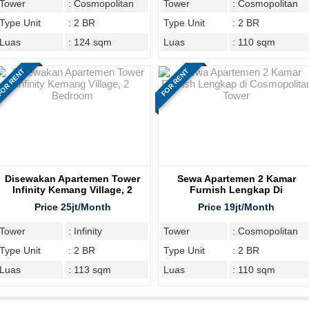
Tower
: Cosmopolitan
Tower
: Cosmopolitan
Type Unit
: 2 BR
Type Unit
: 2 BR
Luas
: 124 sqm
Luas
: 110 sqm
OR RENT
FOR RENT
Disewakan Apartemen Tower
Sewa Apartemen 2 Kamar
Infinity Kemang Village, 2
Furnish Lengkap Di
Bedroom
Cosmopolitan Tower
Price 25jt/Month
Price 19jt/Month
Tower
: Infinity
Tower
: Cosmopolitan
Type Unit
: 2 BR
Type Unit
: 2 BR
Luas
: 113 sqm
Luas
: 110 sqm