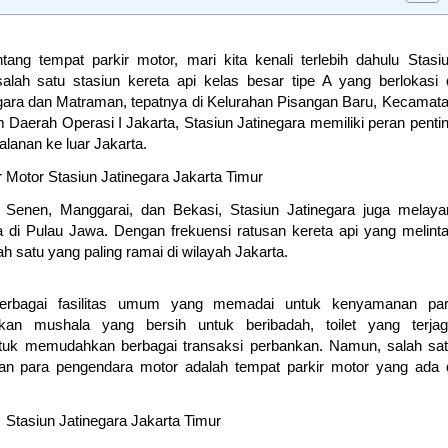
ang tempat parkir motor, mari kita kenali terlebih dahulu Stasi
alah satu stasiun kereta api kelas besar tipe A yang berlokasi 
gara dan Matraman, tepatnya di Kelurahan Pisangan Baru, Kecamat
m Daerah Operasi I Jakarta, Stasiun Jatinegara memiliki peran penti
alanan ke luar Jakarta.
 Senen, Manggarai, dan Bekasi, Stasiun Jatinegara juga melaya
a di Pulau Jawa. Dengan frekuensi ratusan kereta api yang melint
lah satu yang paling ramai di wilayah Jakarta.
berbagai fasilitas umum yang memadai untuk kenyamanan pa
n mushala yang bersih untuk beribadah, toilet yang terja
tuk memudahkan berbagai transaksi perbankan. Namun, salah sa
tian para pengendara motor adalah tempat parkir motor yang ada 