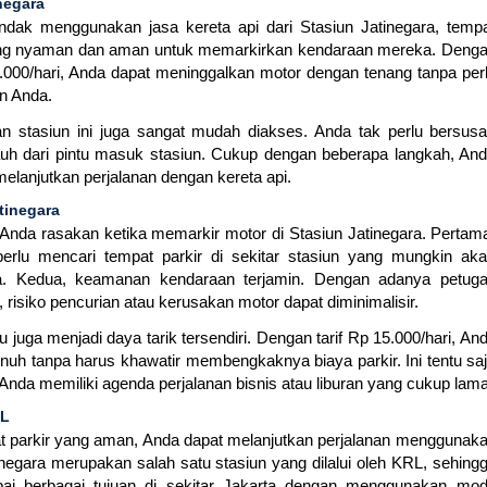
negara
dak menggunakan jasa kereta api dari Stasiun Jatinegara, temp
 yang nyaman dan aman untuk memarkirkan kendaraan mereka. Deng
15.000/hari, Anda dapat meninggalkan motor dengan tenang tanpa per
n Anda.
epan stasiun ini juga sangat mudah diakses. Anda tak perlu bersus
auh dari pintu masuk stasiun. Cukup dengan beberapa langkah, An
elanjutkan perjalanan dengan kereta api.
tinegara
nda rasakan ketika memarkir motor di Stasiun Jatinegara. Pertam
erlu mencari tempat parkir di sekitar stasiun yang mungkin ak
. Kedua, keamanan kendaraan terjamin. Dengan adanya petug
 risiko pencurian atau kerusakan motor dapat diminimalisir.
au juga menjadi daya tarik tersendiri. Dengan tarif Rp 15.000/hari, An
nuh tanpa harus khawatir membengkaknya biaya parkir. Ini tentu sa
nda memiliki agenda perjalanan bisnis atau liburan yang cukup lama
RL
t parkir yang aman, Anda dapat melanjutkan perjalanan menggunak
tinegara merupakan salah satu stasiun yang dilalui oleh KRL, sehing
i berbagai tujuan di sekitar Jakarta dengan menggunakan mo