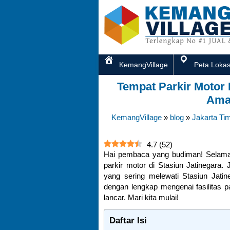
KemangVillage
Peta Lokas
Tempat Parkir Motor 
Ama
KemangVillage
»
blog
»
Jakarta Ti
4.7
(
52
)
Hai pembaca yang budiman! Selamat 
parkir motor di Stasiun Jatinegara.
yang sering melewati Stasiun Jati
dengan lengkap mengenai fasilitas p
lancar. Mari kita mulai!
Daftar Isi