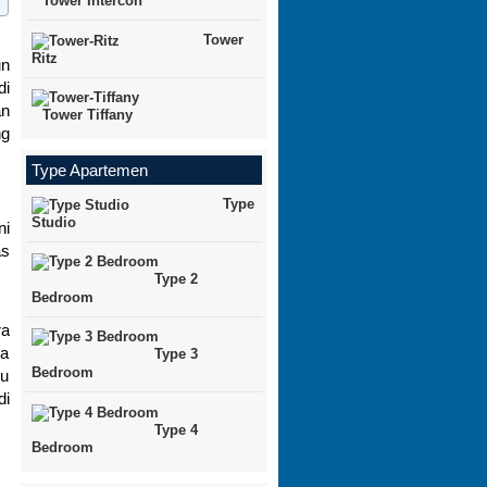
Tower Intercon
Tower
Ritz
un
di
an
Tower Tiffany
ng
Type Apartemen
Type
Studio
ni
as
Type 2
Bedroom
ra
ga
Type 3
Bedroom
tu
di
Type 4
Bedroom