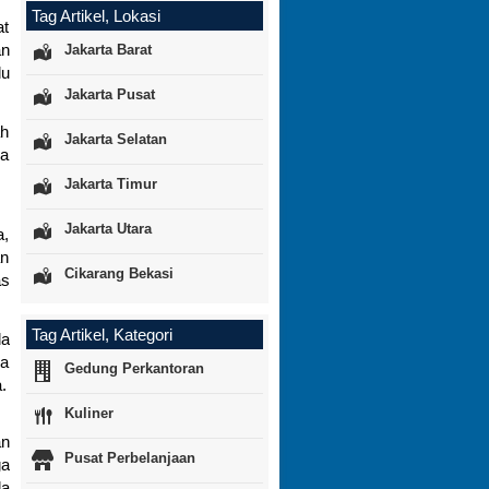
Tag Artikel, Lokasi
at
an
Jakarta Barat
lu
Jakarta Pusat
ah
Jakarta Selatan
da
Jakarta Timur
Jakarta Utara
a,
an
Cikarang Bekasi
as
Tag Artikel, Kategori
da
ja
Gedung Perkantoran
.
Kuliner
an
Pusat Perbelanjaan
ga
da