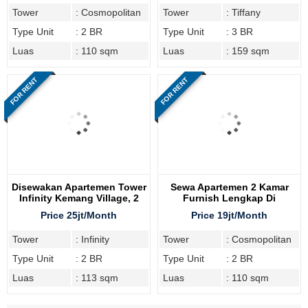
Tower
: Cosmopolitan
Tower
: Tiffany
Type Unit
: 2 BR
Type Unit
: 3 BR
Luas
: 110 sqm
Luas
: 159 sqm
FOR RENT
FOR RENT
Disewakan Apartemen Tower
Sewa Apartemen 2 Kamar
Infinity Kemang Village, 2
Furnish Lengkap Di
Bedroom
Cosmopolitan Tower
Price 25jt/Month
Price 19jt/Month
Tower
: Infinity
Tower
: Cosmopolitan
Type Unit
: 2 BR
Type Unit
: 2 BR
Luas
: 113 sqm
Luas
: 110 sqm