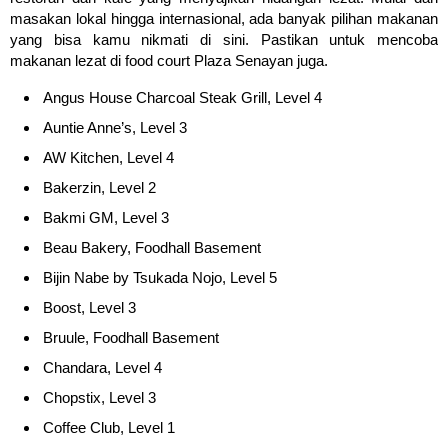
masakan lokal hingga internasional, ada banyak pilihan makanan
yang bisa kamu nikmati di sini. Pastikan untuk mencoba
makanan lezat di food court Plaza Senayan juga.
Angus House Charcoal Steak Grill, Level 4
Auntie Anne’s, Level 3
AW Kitchen, Level 4
Bakerzin, Level 2
Bakmi GM, Level 3
Beau Bakery, Foodhall Basement
Bijin Nabe by Tsukada Nojo, Level 5
Boost, Level 3
Bruule, Foodhall Basement
Chandara, Level 4
Chopstix, Level 3
Coffee Club, Level 1