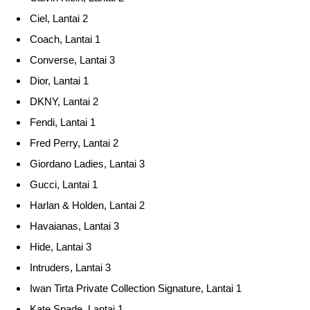
Ciel, Lantai 2
Coach, Lantai 1
Converse, Lantai 3
Dior, Lantai 1
DKNY, Lantai 2
Fendi, Lantai 1
Fred Perry, Lantai 2
Giordano Ladies, Lantai 3
Gucci, Lantai 1
Harlan & Holden, Lantai 2
Havaianas, Lantai 3
Hide, Lantai 3
Intruders, Lantai 3
Iwan Tirta Private Collection Signature, Lantai 1
Kate Spade, Lantai 1