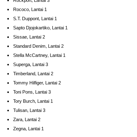
Rockport, Lantai 3
Rococo, Lantai 1
S.T. Duppont, Lantai 1
Sapto Djojokartiko, Lantai 1
Sissae, Lantai 2
Standard Denim, Lantai 2
Stella McCartney, Lantai 1
Superga, Lantai 3
Timberland, Lantai 2
Tommy Hilfiger, Lantai 2
Toni Pons, Lantai 3
Tory Burch, Lantai 1
Tulisan, Lantai 3
Zara, Lantai 2
Zegna, Lantai 1