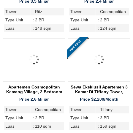
Price 3,5 Miliar
Price 2,4 Miliar
Tower
: Ritz
Tower
: Cosmopolitan
Type Unit
: 2 BR
Type Unit
: 2 BR
Luas
: 148 sqm
Luas
: 124 sqm
FOR RENT
Apartemen Cosmopolitan
Sewa Eksklusif Apartemen 3
Kemang Village, 2 Bedroom
Kamar Di Tiffany Tower,
Kemang Village Residence
Price 2,6 Miliar
Price $2.200/Month
Tower
: Cosmopolitan
Tower
: Tiffany
Type Unit
: 2 BR
Type Unit
: 3 BR
Luas
: 110 sqm
Luas
: 159 sqm