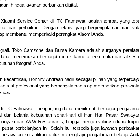
an, hingga layanan perbankan digital.
 Xiaomi Service Center di ITC Fatmawati adalah tempat yang tep
jual dan perbaikan. Dengan teknisi yang berpengalaman dan su
siap membantu memperbaiki perangkat Xiaomi Anda.
deografi, Toko Camzone dan Bursa Kamera adalah surganya peralat
a dapat menemukan berbagai merek kamera terkemuka dan akseso
utuhan fotografi Anda.
 kecantikan, Hohnny Andrean hadir sebagai pilihan yang terpercay
ngan staf profesional yang berpengalaman siap memberikan perawat
Anda.
di ITC Fatmawati, pengunjung dapat menikmati berbagai pengalam
i dari belanja kebutuhan sehari-hari di Hari Hari Pasar Swalaya
ppanyaki dan A&W Restaurants, hingga mengeksplorasi dunia kopi 
pusat perbelanjaan ini. Selain itu, tersedia juga layanan perbanka
t perawatan kecantikan untuk melengkapi pengalaman belanja And