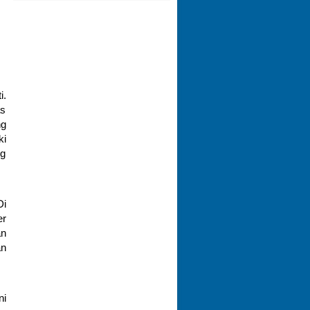
i.
as
ng
ki
ng
Di
er
an
an
ni