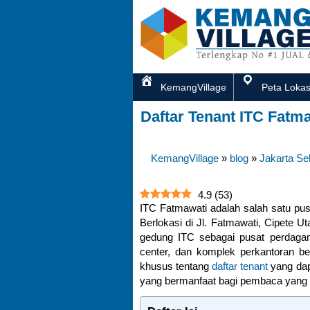
KemangVillage
Peta Lokas
Daftar Tenant ITC Fatma
KemangVillage
»
blog
»
Jakarta Se
4.9
(
53
)
ITC Fatmawati adalah salah satu pus
Berlokasi di Jl. Fatmawati, Cipete 
gedung ITC sebagai pusat perdagan
center, dan komplek perkantoran be
khusus tentang
daftar tenant
yang dap
yang bermanfaat bagi pembaca yang i