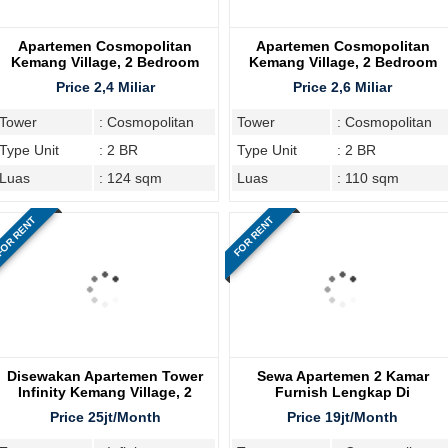
Apartemen Cosmopolitan
Apartemen Cosmopolitan
Kemang Village, 2 Bedroom
Kemang Village, 2 Bedroom
Price 2,4 Miliar
Price 2,6 Miliar
Tower
: Cosmopolitan
Tower
: Cosmopolitan
Type Unit
: 2 BR
Type Unit
: 2 BR
Luas
: 124 sqm
Luas
: 110 sqm
OR RENT
FOR RENT
Disewakan Apartemen Tower
Sewa Apartemen 2 Kamar
Infinity Kemang Village, 2
Furnish Lengkap Di
Bedroom
Cosmopolitan Tower
Price 25jt/Month
Price 19jt/Month