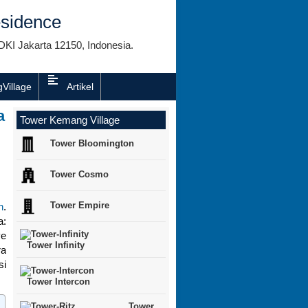
sidence
DKI Jakarta 12150, Indonesia.
Village
Artikel
a
Tower Kemang Village
Tower Bloomington
Tower Cosmo
Tower Empire
n
.
a:
ve
Tower Infinity
ra
si
Tower Intercon
Tower