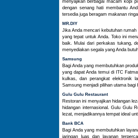
menyajikan berbagai macam kopi pili
dengan senang hati membantu Anda
tersedia juga beragam makanan ring
MR.DIY
Jika Anda mencari kebutuhan rumah t
yang tepat untuk Anda. Toko ini men
baik. Mulai dari perkakas tukang, d
menyediakan segala yang Anda butu
Samsung
Bagi Anda yang membutuhkan produk 
yang dapat Anda temui di ITC Fatmaw
kulkas, dan perangkat elektronik 
Samsung menjadi pilihan utama bagi
Gulu Gulu Restaurant
Restoran ini menyajikan hidangan lez
hidangan internasional. Gulu Gul
lezat, menjadikannya tempat ideal u
Bank BCA
Bagi Anda yang membutuhkan layana
jaringan luas dan layanan terper