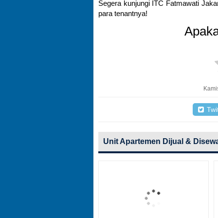
Segera kunjungi ITC Fatmawati Jakart
para tenantnya!
Apaka
Kamis
Twit
Unit Apartemen Dijual & Disew