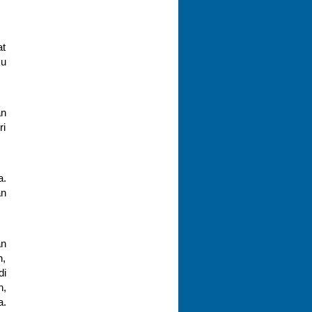
at
ku
an
ri
a.
an
an
n,
di
n,
a.