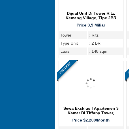
Dijual Unit Di Tower Ritz,
Kemang Village, Tipe 2BR
Price 3,5 Miliar
Tower
: Ritz
Type Unit
: 2 BR
Luas
: 148 sqm
FOR RENT
F
Sewa Eksklusif Apartemen 3
Kamar Di Tiffany Tower,
Kemang Village Residence
Price $2.200/Month