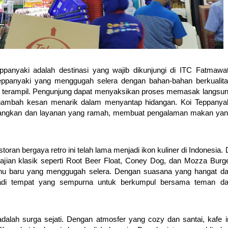
ppanyaki adalah destinasi yang wajib dikunjungi di ITC Fatmawat
teppanyaki yang menggugah selera dengan bahan-bahan berkualit
oki terampil. Pengunjung dapat menyaksikan proses memasak langsu
menambah kesan menarik dalam menyantap hidangan. Koi Teppanya
ngkan dan layanan yang ramah, membuat pengalaman makan ya
an bergaya retro ini telah lama menjadi ikon kuliner di Indonesia. 
jian klasik seperti Root Beer Float, Coney Dog, dan Mozza Burg
 menu baru yang menggugah selera. Dengan suasana yang hangat d
adi tempat yang sempurna untuk berkumpul bersama teman d
adalah surga sejati. Dengan atmosfer yang cozy dan santai, kafe i