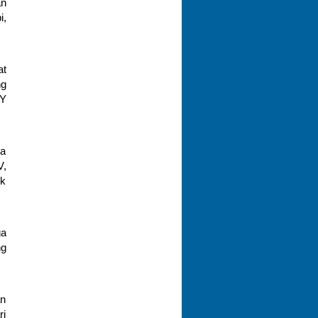
an
i,
at
ng
IY
ka
V,
uk
ga
ng
an
ri