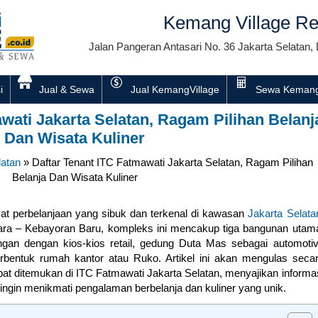
Kemang Village Re
Jalan Pangeran Antasari No. 36 Jakarta Selatan, 
i
Jual & Sewa
Jual KemangVillage
Sewa Kemang
wati Jakarta Selatan, Ragam Pilihan Belanj
Dan Wisata Kuliner
latan
»
Daftar Tenant ITC Fatmawati Jakarta Selatan, Ragam Pilihan
Belanja Dan Wisata Kuliner
at perbelanjaan yang sibuk dan terkenal di kawasan
Jakarta Selata
Utara – Kebayoran Baru, kompleks ini mencakup tiga bangunan utam
gan dengan kios-kios retail, gedung Duta Mas sebagai automoti
rbentuk rumah kantor atau Ruko. Artikel ini akan mengulas seca
at ditemukan di ITC Fatmawati Jakarta Selatan, menyajikan informa
ngin menikmati pengalaman berbelanja dan kuliner yang unik.