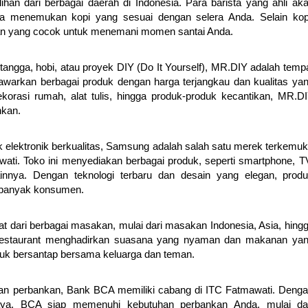
han dari berbagai daerah di Indonesia. Para barista yang ahli ak
 menemukan kopi yang sesuai dengan selera Anda. Selain kop
an yang cocok untuk menemani momen santai Anda.
angga, hobi, atau proyek DIY (Do It Yourself), MR.DIY adalah temp
awarkan berbagai produk dengan harga terjangkau dan kualitas ya
ekorasi rumah, alat tulis, hingga produk-produk kecantikan, MR.D
hkan.
elektronik berkualitas, Samsung adalah salah satu merek terkemu
ati. Toko ini menyediakan berbagai produk, seperti smartphone, T
lainnya. Dengan teknologi terbaru dan desain yang elegan, prod
 banyak konsumen.
at dari berbagai masakan, mulai dari masakan Indonesia, Asia, hing
u Restaurant menghadirkan suasana yang nyaman dan makanan ya
ntuk bersantap bersama keluarga dan teman.
n perbankan, Bank BCA memiliki cabang di ITC Fatmawati. Deng
caya, BCA siap memenuhi kebutuhan perbankan Anda, mulai da