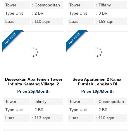
Tower
: Cosmopolitan
Tower
: Tiffany
Type Unit
: 2 BR
Type Unit
: 3 BR
Luas
: 110 sqm
Luas
: 159 sqm
FOR RENT
FOR RENT
Disewakan Apartemen Tower
Sewa Apartemen 2 Kamar
Infinity Kemang Village, 2
Furnish Lengkap Di
Bedroom
Cosmopolitan Tower
Price 25jt/Month
Price 19jt/Month
Tower
: Infinity
Tower
: Cosmopolitan
Type Unit
: 2 BR
Type Unit
: 2 BR
Luas
: 113 sqm
Luas
: 110 sqm