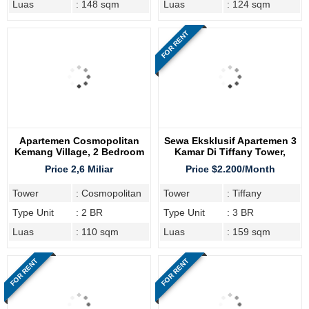
Luas
: 148 sqm
Luas
: 124 sqm
FOR RENT
Apartemen Cosmopolitan
Sewa Eksklusif Apartemen 3
Kemang Village, 2 Bedroom
Kamar Di Tiffany Tower,
Kemang Village Residence
Price 2,6 Miliar
Price $2.200/Month
Tower
: Cosmopolitan
Tower
: Tiffany
Type Unit
: 2 BR
Type Unit
: 3 BR
Luas
: 110 sqm
Luas
: 159 sqm
FOR RENT
FOR RENT